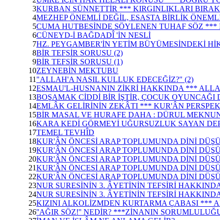
3
KURBAN SÜNNETTİR *** KIRGINLIKLARI BIRAK
4
MEZHEP ÖNEMLİ DEĞİL, ESASTA BİRLİK ÖNEML
5
CUMA HUTBESİNDE SÖYLENEN TUHAF SÖZ *** 
6
CÜNEYD-İ BAĞDADÎ 'İN NESLİ
7
HZ. PEYGAMBER'İN YETİM BÜYÜMESİNDEKİ Hİ
8
BİR TEFSİR SORUSU (2)
9
BİR TEFSİR SORUSU (1)
10
ZEYNEBİN MEKTUBU
11
"ALLAH'A NASIL KULLUK EDECEĞİZ?" (2)
12
ESMAU'L-HUSNANIN ZİKRİ HAKKINDA *** ALLA
13
BOŞAMAK CİDDİ BİR İŞTİR, ÇOCUK OYUNCAĞI 
14
EMLÂK GELİRİNİN ZEKÂTI *** KUR'ÂN PERSP
15
BİR MASAL VE HURAFE DAHA : DÜRUL MEKNUN
16
KARA KEDİ GÖRMEYİ UĞURSUZLUK SAYAN DE
17
TEMEL TEVHÎD
18
KUR'ÂN ÖNCESİ ARAP TOPLUMUNDA DİNİ DÜŞÜN
19
KUR'ÂN ÖNCESİ ARAP TOPLUMUNDA DİNİ DÜŞÜN
20
KUR'ÂN ÖNCESİ ARAP TOPLUMUNDA DİNİ DÜŞÜN
21
KUR'ÂN ÖNCESİ ARAP TOPLUMUNDA DİNİ DÜŞÜN
22
KUR'ÂN ÖNCESİ ARAP TOPLUMUNDA DİNİ DÜŞÜN
23
NUR SURESİNİN 3. ÂYETİNİN TEFSİRİ HAKKINDA 
24
NUR SURESİNİN 3. ÂYETİNİN TEFSİRİ HAKKINDA 
25
KIZINI ALKOLİZMDEN KURTARMA ÇABASI ***
26
''AĞIR SÖZ!'' NEDİR? ***ZİNANIN SORUMLUL