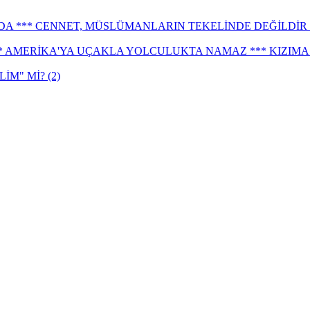
DA *** CENNET, MÜSLÜMANLARIN TEKELİNDE DEĞİLDİR *
 AMERİKA'YA UÇAKLA YOLCULUKTA NAMAZ *** KIZIMA 
İM" Mİ? (2)