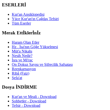
ESERLERİ
Kur'an Ansiklopedisi
Yüce Kur'an'ın Çağdaş Tefsiri
Tüm Eserler
Merak Ettİklerİnİz
Haram Olan Etler
Hz . İsa'nın Göğe Yükselmesi
Müt'a Nikahı
Nesih Nedir?
İsra ve Mi'rac
On Dokuz Sayısı ve Şifrecilik Safsatası
Reenkarnasyon
Ribâ (Faiz)
Şefa'at
Dosya İNDİRME
Kur'an ve Meali - Download
Sohbetler - Download
Tefsir - Download