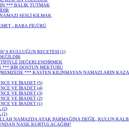
IN *** BALIK TUTMAK
İDİR
NAMAZI SESLİ KIL­MAK
KMET - BABA FİGÜRÜ
H’A KULLUĞUN REÇETESİ (1)
DEĞİLDİR
EKTİFİYLE DEĞERLENDİRMEK
 *** BİR DOSTUN MEKTUBU
PREMZEDE *** KASTEN KILINMAYAN NAMAZLARIN KAZA
CE VE İBADET (5)
CE VE İBADET (4)
CE VE İBADET (3)
CE VE İBADET (2)
CE VE İBADET (1)
(2)
(1)
 ALLAH NAMAZDA AYAK PARMAĞINA DEĞİL, KULUN KAL
UĞUNDAN NASIL KURTULACAĞIM?