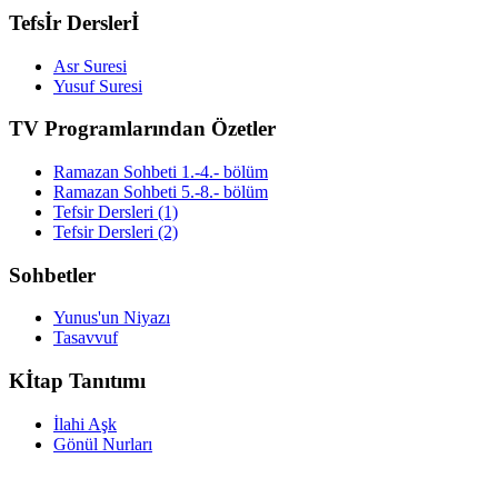
Tefsİr Derslerİ
Asr Suresi
Yusuf Suresi
TV Programlarından Özetler
Ramazan Sohbeti 1.-4.- bölüm
Ramazan Sohbeti 5.-8.- bölüm
Tefsir Dersleri (1)
Tefsir Dersleri (2)
Sohbetler
Yunus'un Niyazı
Tasavvuf
Kİtap Tanıtımı
İlahi Aşk
Gönül Nurları