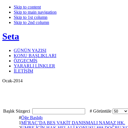
Skip to content
Skip to main navigation
Skip to 1st column
Skip to 2nd column
Seta
GÜNÜN YAZISI
KONU BAŞLIKLARI
ÖZGEÇMİŞ
YARARLI LİNKLER
İLETİŞİM
Ocak-2014
Başlık Süzgeci
# Görüntüle
#
Öğe Başlığı
1
Mİ’RAC’DA BEŞ VAKİT DANIŞMALI NAMAZ HK.
2
UMRE İÇİN HAK HELALİ KONUSU *** DOĞRU 