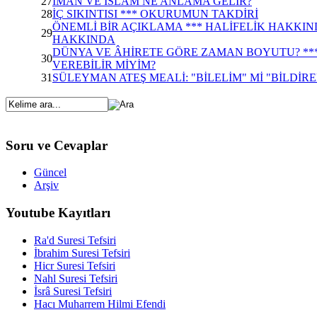
27
İMAN VE İSLÂM NE ANLAMA GELİR?
28
İÇ SIKINTISI *** OKURUMUN TAKDİRİ
ÖNEMLİ BİR AÇIKLAMA *** HALİFELİK HAKKIN
29
HAKKINDA
DÜNYA VE ÂHİRETE GÖRE ZAMAN BOYUTU? ***
30
VEREBİLİR MİYİM?
31
SÜLEYMAN ATEŞ MEALİ: "BİLELİM" Mİ "BİLDİREL
Soru ve Cevaplar
Güncel
Arşiv
Youtube Kayıtları
Ra'd Suresi Tefsiri
İbrahim Suresi Tefsiri
Hicr Suresi Tefsiri
Nahl Suresi Tefsiri
İsrâ Suresi Tefsiri
Hacı Muharrem Hilmi Efendi