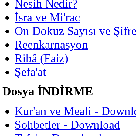
Nesih Nedir?
İsra ve Mi'rac
On Dokuz Sayısı ve Şifrec
Reenkarnasyon
Ribâ (Faiz)
Şefa'at
Dosya İNDİRME
Kur'an ve Meali - Downl
Sohbetler - Download