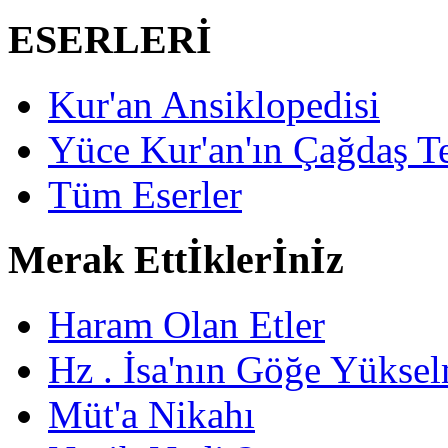
ESERLERİ
Kur'an Ansiklopedisi
Yüce Kur'an'ın Çağdaş Te
Tüm Eserler
Merak Ettİklerİnİz
Haram Olan Etler
Hz . İsa'nın Göğe Yüksel
Müt'a Nikahı