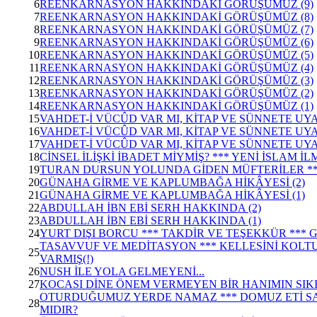
6
REENKARNASYON HAKKINDAKİ GÖRÜŞÜMÜZ (9)
7
REENKARNASYON HAKKINDAKİ GÖRÜŞÜMÜZ (8)
8
REENKARNASYON HAKKINDAKİ GÖRÜŞÜMÜZ (7)
9
REENKARNASYON HAKKINDAKİ GÖRÜŞÜMÜZ (6)
10
REENKARNASYON HAKKINDAKİ GÖRÜŞÜMÜZ (5)
11
REENKARNASYON HAKKINDAKİ GÖRÜŞÜMÜZ (4)
12
REENKARNASYON HAKKINDAKİ GÖRÜŞÜMÜZ (3)
13
REENKARNASYON HAKKINDAKİ GÖRÜŞÜMÜZ (2)
14
REENKARNASYON HAKKINDAKİ GÖRÜŞÜMÜZ (1)
15
VAHDET-İ VÜCÛD VAR MI, KİTAP VE SÜNNETE UYAR
16
VAHDET-İ VÜCÛD VAR MI, KİTAP VE SÜNNETE UYAR
17
VAHDET-İ VÜCÛD VAR MI, KİTAP VE SÜNNETE UYAR
18
CİNSEL İLİŞKİ İBADET MİYMİŞ? *** YENİ İSLAM İ
19
TURAN DURSUN YOLUNDA GİDEN MÜFTERİLER **
20
GÜNAHA GİRME VE KAPLUMBAĞA HİKÂYESİ (2)
21
GÜNAHA GİRME VE KAPLUMBAĞA HİKÂYESİ (1)
22
ABDULLAH İBN EBİ SERH HAKKINDA (2)
23
ABDULLAH İBN EBİ SERH HAKKINDA (1)
24
YURT DIŞI BORCU *** TAKDİR VE TEŞEKKÜR *** G
TASAVVUF VE MEDİTASYON *** KELLESİNİ KOLT
25
VARMIŞ(!)
26
NUSH İLE YOLA GELMEYENİ...
27
KOCASI DİNE ÖNEM VERMEYEN BİR HANIMIN SIKI
OTURDUĞUMUZ YERDE NAMAZ *** DOMUZ ETİ S
28
MIDIR?