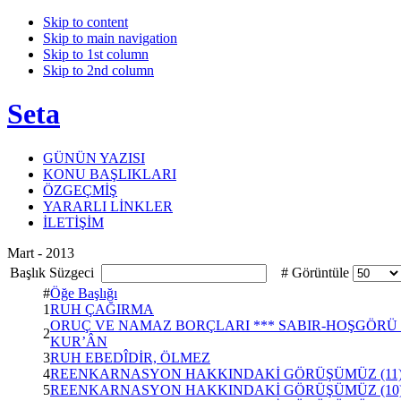
Skip to content
Skip to main navigation
Skip to 1st column
Skip to 2nd column
Seta
GÜNÜN YAZISI
KONU BAŞLIKLARI
ÖZGEÇMİŞ
YARARLI LİNKLER
İLETİŞİM
Mart - 2013
Başlık Süzgeci
# Görüntüle
#
Öğe Başlığı
1
RUH ÇAĞIRMA
ORUÇ VE NAMAZ BORÇLARI *** SABIR-HOŞGÖR
2
KUR’ÂN
3
RUH EBEDÎDİR, ÖLMEZ
4
REENKARNASYON HAKKINDAKİ GÖRÜŞÜMÜZ (11
5
REENKARNASYON HAKKINDAKİ GÖRÜŞÜMÜZ (10