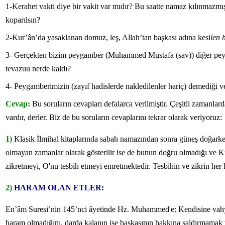
1-Kerahet vakti diye bir vakit var mıdır? Bu saatte namaz kılınmazmış 
koparılsın?
2-Kur’ân’da yasaklanan domuz, leş, Allah’tan başkası adına kesi
len 
3- Gerçekten bizim peygamber (Muhammed Mustafa (sav)) diğer peyga
tevazuu nerde kaldı?
4- Peygamberimizin (zayıf hadislerde nakledilenler hariç) demediği 
Cevap:
Bu soruların cevapları defalarca verilmiştir. Çeşitli zamanla
vardır, derler. Biz de bu soruların cevaplarını tekrar olarak veriyoruz:
1)
Klasik İlmihal kitaplarında sabah namazından sonra güneş doğarke
olmayan zamanlar olarak gösterilir ise de bunun doğru olmadığı ve Ku
zikretmeyi, O'nu tesbih etmeyi emretmektedir. Tesbihin ve zikrin her
2)
HARAM OLAN ETLER
:
En’âm Suresi’nin 145’nci âyetinde Hz. Muhammed'e: Kendisine vahyedil
haram olmadığını, darda kalanın ise başkasının hakkına saldırmamak ve