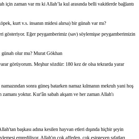
h için zaman var mı ki Allah’la kul arasında belli vakitlerde bağlantı
öpek, kurt v.s. insanın midesi alırsa) bir günah var mı?
ri gösteriyor. Eğer peygamberimiz (sav) söylemişse peygamberimizin
arsa günah olur mu? Murat Gökhan
a yarar görüyorum. Meşhur sözdür: 180 kez de olsa tekrarda yarar
ndi namazından sonra güneş batarken namaz kılmanın mekruh yani hoş
nın zamanı yoktur. Kur'ân sabah akşam ve her zaman Allah'ı
ah'tan başkası adına kesilen hayvan etleri dışında hiçbir şeyin
emesi emrediliyor. Allah'ın çok affeden, çok esirgeyen sıfatları