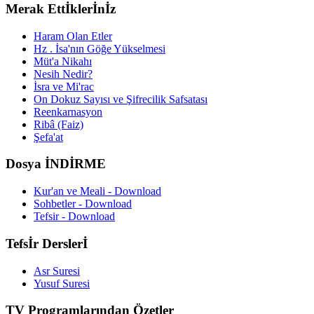
Merak Ettİklerİnİz
Haram Olan Etler
Hz . İsa'nın Göğe Yükselmesi
Müt'a Nikahı
Nesih Nedir?
İsra ve Mi'rac
On Dokuz Sayısı ve Şifrecilik Safsatası
Reenkarnasyon
Ribâ (Faiz)
Şefa'at
Dosya İNDİRME
Kur'an ve Meali - Download
Sohbetler - Download
Tefsir - Download
Tefsİr Derslerİ
Asr Suresi
Yusuf Suresi
TV Programlarından Özetler