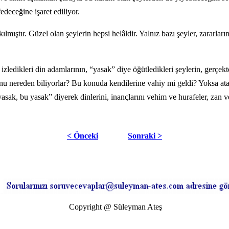
deceğine işaret ediliyor.
l kılmıştır. Güzel olan şeylerin hepsi helâldir. Yalnız bazı şeyler, zarar
izledikleri din adamlarının, “yasak” diye öğütledikleri şeylerin, gerçe
nu nereden biliyorlar? Bu konuda kendilerine vahiy mi geldi? Yoksa atala
yasak, bu yasak” diyerek dinlerini, inançlarını vehim ve hurafeler, zan 
< Önceki
Sonraki >
Copyright @ Süleyman Ateş