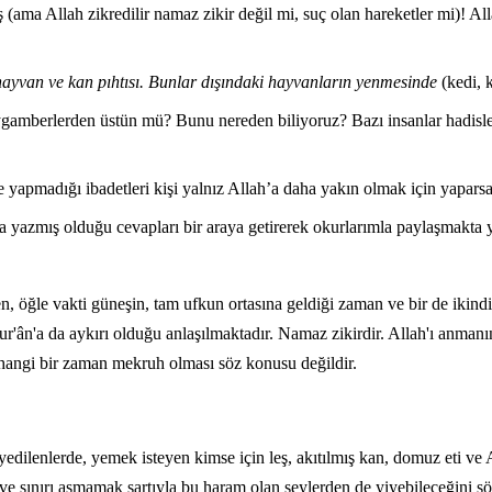
(ama Allah zikredilir namaz zikir değil mi, suç olan hareketler mi)! Alla
hayvan ve kan pıhtısı. Bunlar dışındaki hayvanların yenmesinde
(kedi, k
mberlerden üstün mü? Bunu nereden biliyoruz? Bazı insanlar hadisle
ve yapmadığı ibadetleri kişi yalnız Allah’a daha yakın olmak için yap
rda yazmış olduğu cevapları bir araya getirerek okurlarımla paylaşmakt
n, öğle vakti güneşin, tam ufkun ortasına geldiği zaman ve bir de iki
r'ân'a da aykırı olduğu anlaşılmaktadır. Namaz zikirdir. Allah'ı anma
 hangi bir zaman mekruh olması söz konusu değildir.
enlerde, yemek isteyen kimse için leş, akıtılmış kan, domuz eti ve All
 sınırı aşmamak şartıyla bu haram olan şeylerden de yiyebileceğini söyl