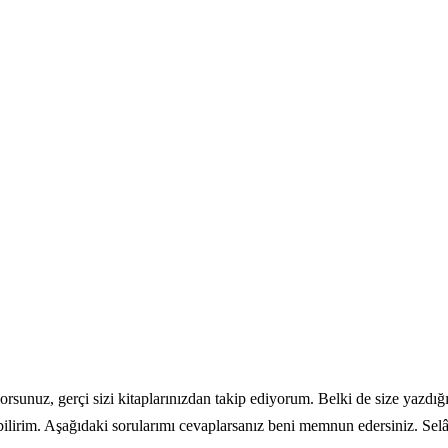
rsunuz, gerçi sizi kitaplarınızdan takip ediyorum. Belki de size yazdığ
irim. Aşağıdaki sorularımı cevaplarsanız beni memnun edersiniz. Selâm