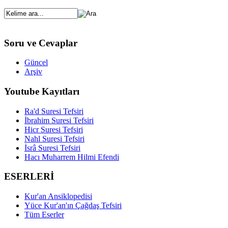
Soru ve Cevaplar
Güncel
Arşiv
Youtube Kayıtları
Ra'd Suresi Tefsiri
İbrahim Suresi Tefsiri
Hicr Suresi Tefsiri
Nahl Suresi Tefsiri
İsrâ Suresi Tefsiri
Hacı Muharrem Hilmi Efendi
ESERLERİ
Kur'an Ansiklopedisi
Yüce Kur'an'ın Çağdaş Tefsiri
Tüm Eserler