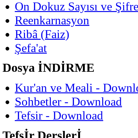
On Dokuz Sayısı ve Şifrec
Reenkarnasyon
Ribâ (Faiz)
Şefa'at
Dosya İNDİRME
Kur'an ve Meali - Downl
Sohbetler - Download
Tefsir - Download
Tefsİr Derslerİ