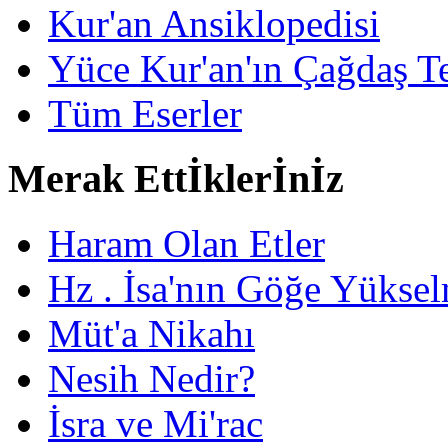
Kur'an Ansiklopedisi
Yüce Kur'an'ın Çağdaş Te
Tüm Eserler
Merak Ettİklerİnİz
Haram Olan Etler
Hz . İsa'nın Göğe Yüksel
Müt'a Nikahı
Nesih Nedir?
İsra ve Mi'rac