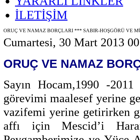
YARARLI LİNKLER
İLETİŞİM
ORUÇ VE NAMAZ BORÇLARI *** SABIR-HOŞGÖRÜ VE 
Cumartesi, 30 Mart 2013 00
ORUÇ VE NAMAZ BORÇ
Sayın Hocam,1990 -2011 y
görevimi maalesef yerine g
vazifemi yerine getirirken
affı için Mescid’i Har
Peygamberimize ve Yüce Al