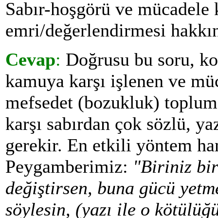
Sabır-hoşgörü ve mücadele 
emri/değerlendirmesi hakkın
Cevap
:
Doğrusu bu soru, ko
kamuya karşı işlenen ve müc
mefsedet (bozukluk) topluma
karşı sabırdan çok sözlü, yaz
gerekir. En etkili yöntem han
Peygamberimiz:
"Biriniz bi
değiştirsen, buna gücü yetm
söylesin, (yazı ile o kötülü