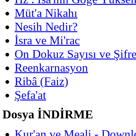
Müt'a Nikahı
Nesih Nedir?
İsra ve Mi'rac
On Dokuz Sayısı ve Şifrec
Reenkarnasyon
Ribâ (Faiz)
Şefa'at
Dosya İNDİRME
Kur'an ve Meali - Downl