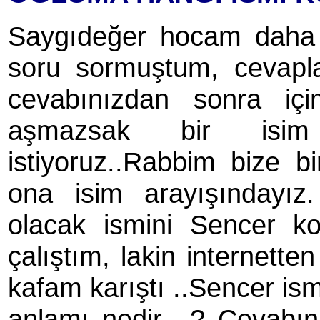
Saygıdeğer hocam daha ön
soru sormuştum, cevaplan
cevabınızdan sonra içim
aşmazsak bir isi
istiyoruz..Rabbim bize bi
ona isim arayışındayız
olacak ismini Sencer ko
çalıştım, lakin internette
kafam karıştı ..Sencer is
anlamı nedir ..? Cevabını