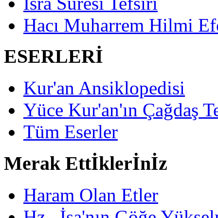
İsrâ Suresi Tefsiri
Hacı Muharrem Hilmi Ef
ESERLERİ
Kur'an Ansiklopedisi
Yüce Kur'an'ın Çağdaş Te
Tüm Eserler
Merak Ettİklerİnİz
Haram Olan Etler
Hz . İsa'nın Göğe Yüksel