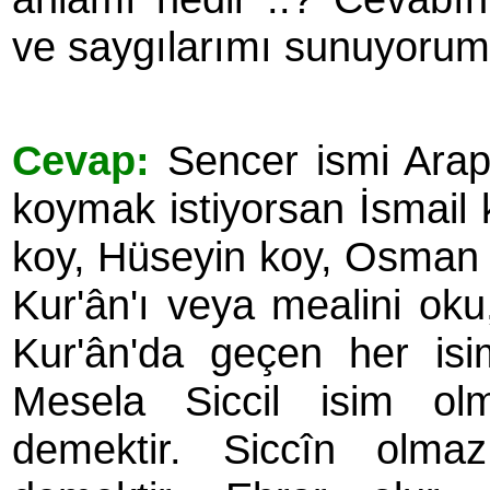
ve saygılarımı sunuyorum .
Cevap:
Sencer ismi Arapç
koymak istiyorsan İsmail 
koy, Hüseyin koy, Osman k
Kur'ân'ı veya mealini oku
Kur'ân'da geçen her is
Mesela Siccil isim ol
demektir. Siccîn olm