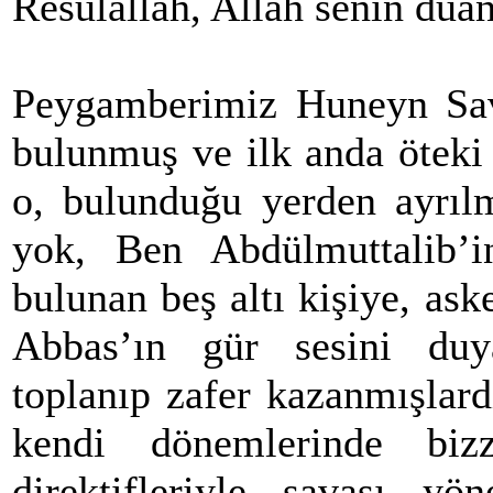
Resulallah, Allah senin duan
Peygamberimiz Huneyn Sav
bulunmuş ve ilk anda öteki
o, bulunduğu yerden ayrı
yok, Ben Abdülmuttalib’
bulunan beş altı kişiye, ask
Abbas’ın gür sesini duy
toplanıp zafer kazanmışlar
kendi dönemlerinde biz
direktifleriyle savaşı yön