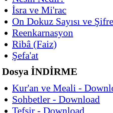
İsra ve Mi'rac
On Dokuz Sayısı ve Şifrec
Reenkarnasyon
Ribâ (Faiz)
Şefa'at
Dosya İNDİRME
Kur'an ve Meali - Downl
Sohbetler - Download
Tefsir - Download