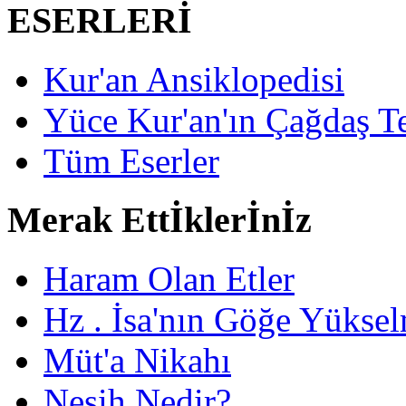
ESERLERİ
Kur'an Ansiklopedisi
Yüce Kur'an'ın Çağdaş Te
Tüm Eserler
Merak Ettİklerİnİz
Haram Olan Etler
Hz . İsa'nın Göğe Yüksel
Müt'a Nikahı
Nesih Nedir?