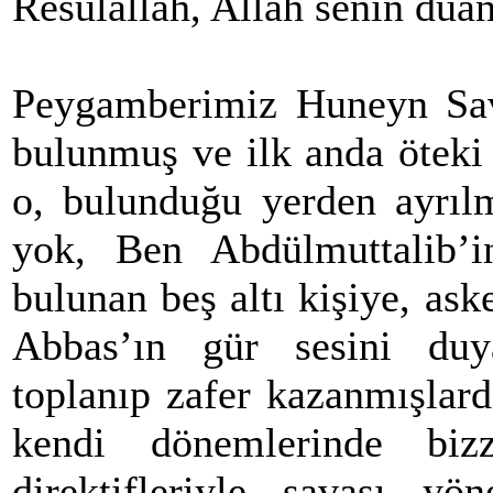
Resulallah, Allah senin duan
Peygamberimiz Huneyn Sav
bulunmuş ve ilk anda öteki
o, bulunduğu yerden ayrı
yok, Ben Abdülmuttalib’
bulunan beş altı kişiye, ask
Abbas’ın gür sesini duy
toplanıp zafer kazanmışlar
kendi dönemlerinde biz
direktifleriyle savaşı yön