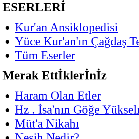
ESERLERİ
Kur'an Ansiklopedisi
Yüce Kur'an'ın Çağdaş Te
Tüm Eserler
Merak Ettİklerİnİz
Haram Olan Etler
Hz . İsa'nın Göğe Yüksel
Müt'a Nikahı
Nesih Nedir?