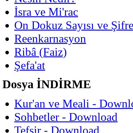
İsra ve Mi'rac
On Dokuz Sayısı ve Şifrec
Reenkarnasyon
Ribâ (Faiz)
Şefa'at
Dosya İNDİRME
Kur'an ve Meali - Downl
Sohbetler - Download
Tefsir - Download