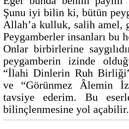
Eğer bunda benim payım v
Şunu iyi bilin ki, bütün pey
Allah’a kulluk, salih amel, 
Peygamberler insanları bu he
Onlar birbirlerine saygılıd
peygamberin izinde olduğu
“İlahi Dinlerin Ruh Birliğ
ve “Görünmez Âlemin İzle
tavsiye ederim. Bu eserl
bilinçlenmesine yol açabilir.