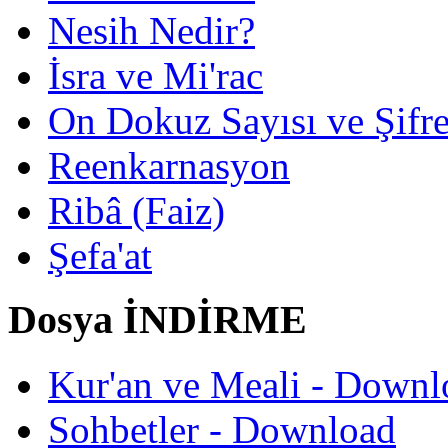
Nesih Nedir?
İsra ve Mi'rac
On Dokuz Sayısı ve Şifrec
Reenkarnasyon
Ribâ (Faiz)
Şefa'at
Dosya İNDİRME
Kur'an ve Meali - Downl
Sohbetler - Download