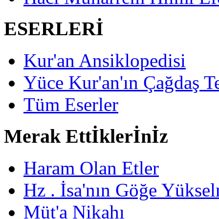
ESERLERİ
Kur'an Ansiklopedisi
Yüce Kur'an'ın Çağdaş Te
Tüm Eserler
Merak Ettİklerİnİz
Haram Olan Etler
Hz . İsa'nın Göğe Yüksel
Müt'a Nikahı