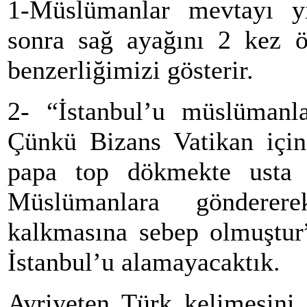
1-Müslümanlar mevtayı yı
sonra sağ ayağını 2 kez öp
benzerliğimizi gösterir.
2- “İstanbul’u müslümanlar
Çünkü Bizans Vatikan için 
papa top dökmekte usta 
Müslümanlara göndere
kalkmasına sebep olmuştur”
İstanbul’u alamayacaktık.
Ayriyeten Türk kelimesini