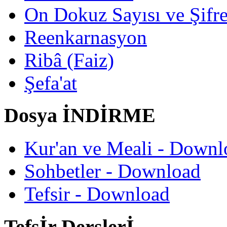
On Dokuz Sayısı ve Şifrec
Reenkarnasyon
Ribâ (Faiz)
Şefa'at
Dosya İNDİRME
Kur'an ve Meali - Downl
Sohbetler - Download
Tefsir - Download
Tefsİr Derslerİ