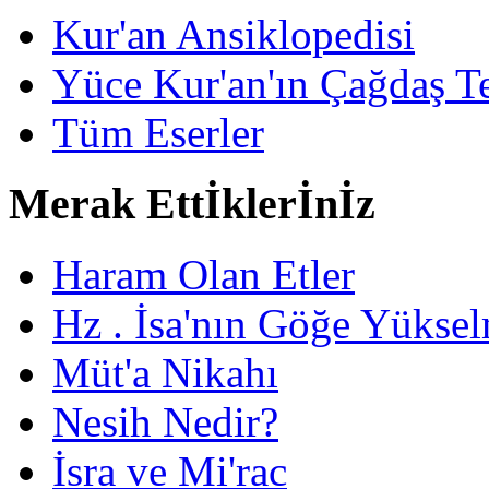
Kur'an Ansiklopedisi
Yüce Kur'an'ın Çağdaş Te
Tüm Eserler
Merak Ettİklerİnİz
Haram Olan Etler
Hz . İsa'nın Göğe Yüksel
Müt'a Nikahı
Nesih Nedir?
İsra ve Mi'rac