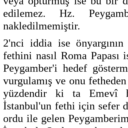
veya öptürmüş ise bu bir di
edilemez. Hz. Peygam
nakledilmemiştir.
2'nci iddia ise önyargının 
fethini nasıl Roma Papası i
Peygamber'i hedef göstermi
vurgulamış ve onu fetheden
yüzdendir ki ta Emevî 
İstanbul'un fethi için sefer
ordu ile gelen Peygamberim