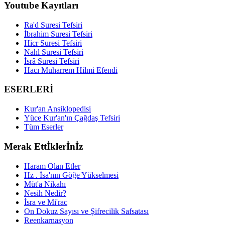
Youtube Kayıtları
Ra'd Suresi Tefsiri
İbrahim Suresi Tefsiri
Hicr Suresi Tefsiri
Nahl Suresi Tefsiri
İsrâ Suresi Tefsiri
Hacı Muharrem Hilmi Efendi
ESERLERİ
Kur'an Ansiklopedisi
Yüce Kur'an'ın Çağdaş Tefsiri
Tüm Eserler
Merak Ettİklerİnİz
Haram Olan Etler
Hz . İsa'nın Göğe Yükselmesi
Müt'a Nikahı
Nesih Nedir?
İsra ve Mi'rac
On Dokuz Sayısı ve Şifrecilik Safsatası
Reenkarnasyon