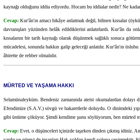
kaynağı olduğunu iddia ediyordu. Hocam bu iddialar nedir? Ne kadar
Cevap:
Kur'ân'ın amacı hikâye anlatmak değil, bilinen kıssalar (öyküle
davranışları yüzünden helâk edildiklerini anlatırlardı. Kur'ân da onl
kıssalarını bir tarih kaynağı olarak düşünmek sağlıklı sonuca götür
mücadelesi, sonunda hakkın galip geleceği anlatılır. Kur'ân'ın üslubu
âhirette de rehber olmalıdır.
MÜRTED VE YAŞAMA HAKKI
Selamünaleyküm. Bendeniz zamanında ateist okumalardan dolayı dinim
Efendimize (S.A.V.) sövgü ve hakaretlerle doluydu. O dinimdeki yıpra
gibi üstüme çöküyor. Şimdi kendime şunu söylüyorum, ben mürted
Cevap:
Evet, o düşünceleri içinizde taşırken dinden çıkmış idiniz. Ama
vardır ve görevi de insanları Hak yoldan kendi yoluna çevirmektir. 