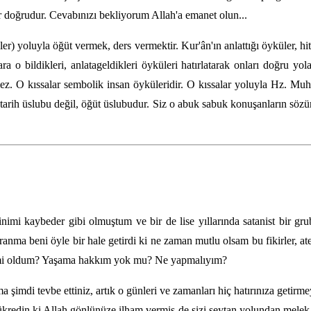
 doğrudur. Cevabınızı bekliyorum Allah'a emanet olun...
r) yoluyla öğüt vermek, ders vermektir. Kur'ân'ın anlattığı öyküler, hita
ara o bildikleri, anlatageldikleri öyküleri hatırlatarak onları doğru 
mez. O kıssalar sembolik insan öyküleridir. O kıssalar yoluyla Hz. Muh
 tarih üslubu değil, öğüt üslubudur. Siz o abuk sabuk konuşanların söz
i kaybeder gibi olmuştum ve bir de lise yıllarında satanist bir grubu
nma beni öyle bir hale getirdi ki ne zaman mutlu olsam bu fikirler, ate
 mi oldum? Yaşama hakkım yok mu? Ne yapmalıyım?
 şimdi tevbe ettiniz, artık o günleri ve zamanları hiç hatırınıza getirm
Şükredin ki Allah gönlünüze ilham vermiş de sizi şeytan yolundan melek