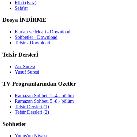
Ribâ (Faiz)
Şefa'at
Dosya İNDİRME
Kur'an ve Meali - Download
Sohbetler - Download
Tefsir - Download
Tefsİr Derslerİ
Asr Suresi
Yusuf Suresi
TV Programlarından Özetler
Ramazan Sohbeti 1.-4.- bölüm
Ramazan Sohbeti 5.-8.- bölüm
Tefsir Dersleri (1)
Tefsir Dersleri (2)
Sohbetler
Yunus'un Niyazı