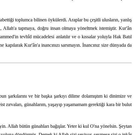
bettiği toplumca bilinen öykülerdi. Araplar bu çeşitli ulusların, yanlış
yola, Allah'a tapmaya, doğru insan olmaya yöneltmek istemiştir. Kur'ân
ammed'in tevhîd mücadelesi anlatılır ve o kıssalar yoluyla Hak Batıl
üne kapılarak Kur'ân'a inancınızı sarsmayın. İnancınız size dünyada da
n şarkılarını ve bir başka şarkıyı dilime dolamıştım ki dinimize ve
ist zırvaları, günahlarım, yaşayıp yaşamamam gerektiği kara bir bulut
eyin. Allah bütün günahları bağışlar. Yeter ki kul O'na yönelsin. Şeytan
 yoluna döndürmüş. Demek ki Allah sizi seviyor, sevmese sizi o inkâr