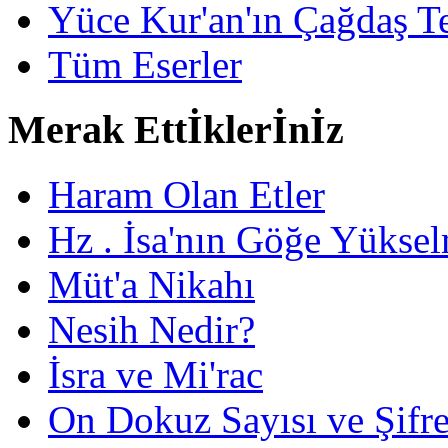
Yüce Kur'an'ın Çağdaş Te
Tüm Eserler
Merak Ettİklerİnİz
Haram Olan Etler
Hz . İsa'nın Göğe Yüksel
Müt'a Nikahı
Nesih Nedir?
İsra ve Mi'rac
On Dokuz Sayısı ve Şifrec