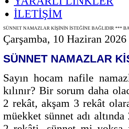
YARARLI LİNKLER
İLETİŞİM
SÜNNET NAMAZLAR KİŞİNİN İSTEĞİNE BAĞLIDIR *** B
Çarşamba, 10 Haziran 2026
SÜNNET NAMAZLAR KİŞ
Sayın hocam nafile namazl
kılınır? Bir sorum daha ol
2 rekât, akşam 3 rekât ola
müekket sünnet adı altında
2 rekâti, sünnet mi yoksa 