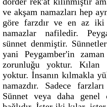
dörder rek'at kılınmıştır am
ve akşam namazları hep ayn
göre farzdır ve en az iki 
namazlar nafiledir. Peyg
sünnet denmiştir. Sünnetler
yani Peygamber'in zaman 
zorunluğu yoktur. Kılan 
yoktur. İnsanın kılmakla y
namazdır. Sadece farzları
Sünnet veya daha genel ol
bağlıdır. İster iki kılar, ist