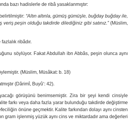
ında bazı hadislerle de ribâ yasaklanmıştır:
elirtilmiştir:
“Altın altınla, gümüş gümüşle, buğday buğday ile,
ış veriş peşin olduğu takdirde dilediğiniz gibi satınız.”
(Müslim,
fazlalık ribâdır.
 olduğunu söylüyor. Fakat Abdullah ibn Abbâs, peşin olunca aynı
lemiştir. (Müslim, Müsâkat: b. 18)
tmıştır (Dârimî, Buyû‘: 42).
yacağı görüşünü benimsemiştir. Zira bir şeyi kendi cinsiyle
alite farkı veya daha fazla yarar bulunduğu takdirde değiştirme
feciliğin önüne geçmektir. Kalite farkından dolayı aynı cinsten
 on gram işlenmiş yüzük aynı cins ve miktardadır ama değerleri