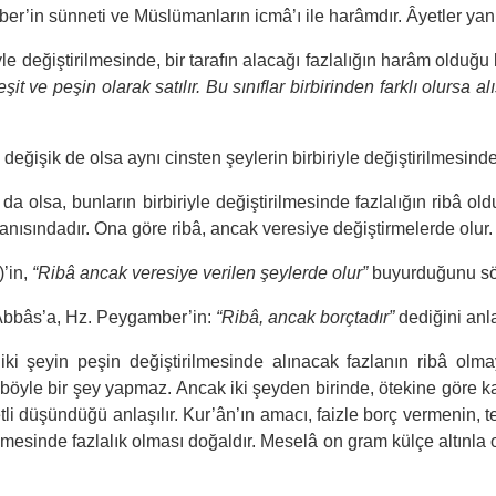
ber’in sünneti ve Müslümanların icmâ’ı ile harâmdır. Âyetler yan
e değiştirilmesinde, bir tarafın alacağı fazlalığın harâm olduğu b
it ve peşin olarak satılır. Bu sınıflar birbirinden farklı olursa al
değişik de olsa aynı cinsten şeylerin birbiriyle değiştirilmesinde 
ı da olsa, bunların birbiriyle değiştirilmesinde fazlalığın ribâ
kanısındadır. Ona göre ribâ, ancak veresiye değiştirmelerde olur.
’in,
“Ribâ ancak veresiye verilen şeylerde olur”
buyurduğunu söy
 Abbâs’a, Hz. Peygamber’in:
“Ribâ, ancak borçtadır”
dediğini anla
i şeyin peşin değiştirilmesinde alınacak fazlanın ribâ olma
 böyle bir şey yapmaz. Ancak iki şeyden birinde, ötekine göre k
li düşündüğü anlaşılır. Kur’ân’ın amacı, faizle borç vermenin, te
ilmesinde fazlalık olması doğaldır. Meselâ on gram külçe altınla