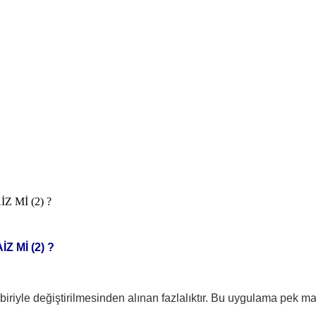
 Mİ (2) ?
İZ Mİ
(2)
?
rbiriyle değiştirilmesinden alınan fazlalıktır. Bu uygulama pek man