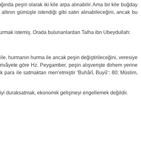
ığında peşin olarak iki kile arpa alınabilir. Ama bir kile buğday
altının gümüşle istendiği gibi satın alınabileceğini, ancak bu
ozdurmak istemiş. Orada bulunanlardan Talha ibn Ubeydullah:
 ile, hurmanın hurma ile ancak peşin değiştirileceğini, veresiye
ı rivâyete göre Hz. Peygamber, peşin alışverişte dirhem yerine
ak para ile satmaktan men‘etmiştir ‘Buhârî, Buyû‘: 80; Müslim,
miyi duraksatmak, ekonomik gelişmeyi engellemek değildir.