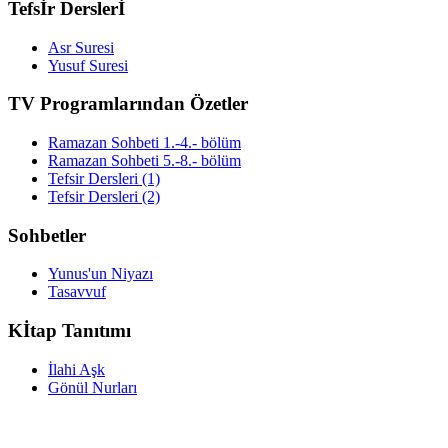
Tefsİr Derslerİ
Asr Suresi
Yusuf Suresi
TV Programlarından Özetler
Ramazan Sohbeti 1.-4.- bölüm
Ramazan Sohbeti 5.-8.- bölüm
Tefsir Dersleri (1)
Tefsir Dersleri (2)
Sohbetler
Yunus'un Niyazı
Tasavvuf
Kİtap Tanıtımı
İlahi Aşk
Gönül Nurları