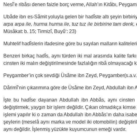
Nesî’e ribâsı denen faizle borç verme, Allah’ın Kitâbı, Peygam
Ubâde ibn es-Sâmit yoluyla gelen bir hadîste altı şeyin birbiriyl
arpa arpa ile, hurma hurma ile, tuz tuz ile birbirine tam denk, eş
Müsâkat: b. 15; Tirmizî, Buyû‘: 23)
Muhtelif hadîslerin ifadesine göre bu sayılan malların kaliteleri 
Benzeri birkaç hadîs, aynı türden iki mal arasında kalite fark
cinsten iki malın değiştirilmesinde fazlalığın ribâ olmayacağı 
Peygamber’in çok sevdiği Üsâme ibn Zeyd, Peygamber(s.a.v.)
Dârimî’nin çıkarımına göre de Üsâme ibn Zeyd, Abdullah ibn
İşte bu hadîse dayanan Abdullah ibn Abbâs, aynı cinsten ik
değiştirmek, yaygın bir işlem değildir. Çıkarı olmadıkça kimse
işlemi yapılır ki o zaman da Abdullah ibn Abbâs’ın daha isabet
şeylerin (meselâ aynı marka ve model iki otomobilin) değiştir
aynı değildir. İşlenmiş yüzükte kuyumcunun emeği vardır.