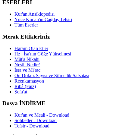
ESERLERİ
Kur'an Ansiklopedisi
Yüce Kur'an'ın Çağdaş Tefsiri
Tüm Eserler
Merak Ettİklerİnİz
Haram Olan Etler
Hz . İsa'nın Göğe Yükselmesi
Müt'a Nikahı
Nesih Nedir?
İsra ve Mi'rac
On Dokuz Sayısı ve Şifrecilik Safsatası
Reenkarnasyon
Ribâ (Faiz)
Şefa'at
Dosya İNDİRME
Kur'an ve Meali - Download
Sohbetler - Download
Tefsir - Download