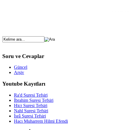
Soru ve Cevaplar
Güncel
Arşiv
Youtube Kayıtları
Ra'd Suresi Tefsiri
İbrahim Suresi Tefsiri
Hicr Suresi Tefsiri
Nahl Suresi Tefsiri
İsrâ Suresi Tefsiri
Hacı Muharrem Hilmi Efendi