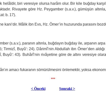
k helâldir, biri veresiye olursa harâm olur. Bir kile buğday karşıl
aktadır. Rivayete göre Hz. Peygamber (s.a.v.), gümüşün altınla, 
t: b. 17).
ğine kani‘dir. Mâlik ibn Evs, Hz. Ömer’in huzurunda parasını b
mber (s.a.v.), paranın altınla, buğdayın buğday ile, arpanın arpa
15; Tirmizî, Buyû‘: 24). Dârimî’nin Abdullah ibn Ömer’den aldığ
Buyû‘: 43). Buhârî’nin rivâyetine göre de altını veresiye olar
Kur'ân'ın amacı fukaranın sömürülmesini önlemektir, yoksa ekono
***
< Önceki
Sonraki >