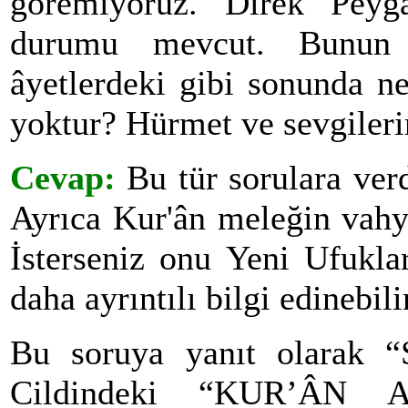
göremiyoruz. Direk Peyg
durumu mevcut. Bunun
âyetlerdeki gibi sonunda n
yoktur? Hürmet ve sevgileri
Cevap:
Bu tür sorulara ver
Ayrıca Kur'ân meleğin vahyi
İsterseniz onu Yeni Ufukla
daha ayrıntılı bilgi edinebili
Bu soruya yanıt olarak “
Cildindeki “KUR’ÂN