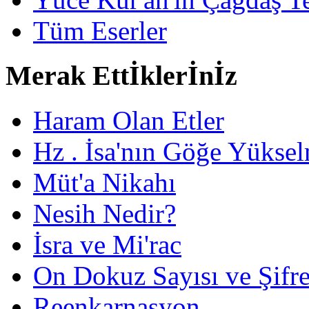
Tüm Eserler
Merak Ettİklerİnİz
Haram Olan Etler
Hz . İsa'nın Göğe Yüksel
Müt'a Nikahı
Nesih Nedir?
İsra ve Mi'rac
On Dokuz Sayısı ve Şifrec
Reenkarnasyon