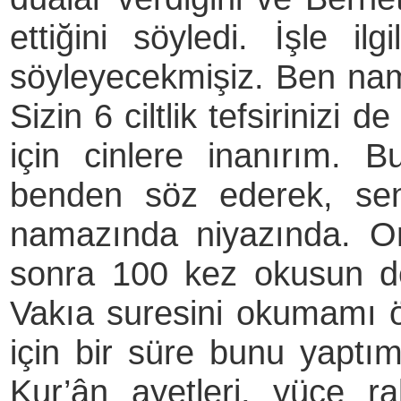
ettiğini söyledi. İşle i
söyleyecekmişiz. Ben nam
Sizin 6 ciltlik tefsirinizi
için cinlere inanırım.
benden söz ederek, sen
namazında niyazında. O
sonra 100 kez okusun de
Vakıa suresini okumamı 
için bir süre bunu yaptı
Kur’ân ayetleri, yüce r