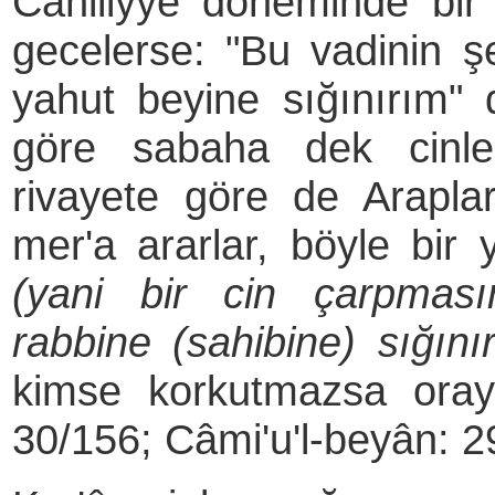
Câhiliyye döneminde bir
gecelerse: "Bu vadinin ş
yahut beyine sığınırım" d
göre sabaha dek cinle
rivayete göre de Araplar
mer'a ararlar, böyle bir
(yani bir cin çarpmas
rabbine (sahibine) sığınır
kimse korkutmazsa oraya
30/156; Câmi'­u'l-beyân: 2