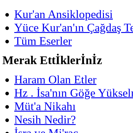
Kur'an Ansiklopedisi
Yüce Kur'an'ın Çağdaş Te
Tüm Eserler
Merak Ettİklerİnİz
Haram Olan Etler
Hz . İsa'nın Göğe Yüksel
Müt'a Nikahı
Nesih Nedir?
İsra ve Mi'rac