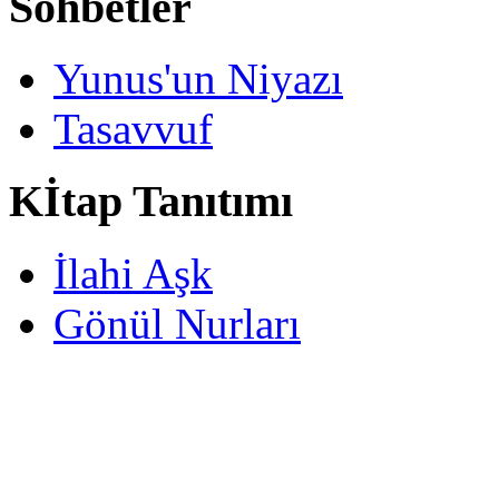
Sohbetler
Yunus'un Niyazı
Tasavvuf
Kİtap Tanıtımı
İlahi Aşk
Gönül Nurları