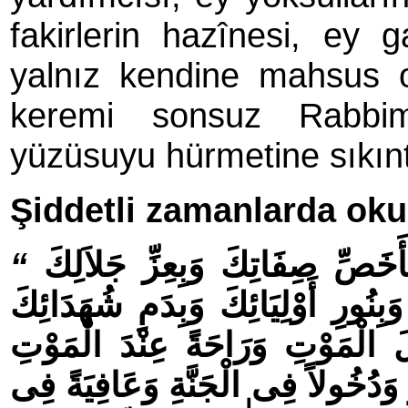
fakirlerin hazînesi, ey g
yalnız kendine mahsus o
keremi sonsuz Rabbim
yüzüsuyu hürmetine sıkınt
Şid­det­li za­man­lar­da o­k
“
خَصِّ صِفَاتِكَ وَبِعِزِّ جَلاَلِكَ
َبِنُورِ أَوْلِيَائِكَ وَبِدَمِ شُهَدَائِكَ
ْلَ الْمَوْتِ وَرَاحَةً عِنْدَ الْمَوْتِ
 وَدُخُولاً فِى الْجَنَّةِ وَعَافِيَةً فِى