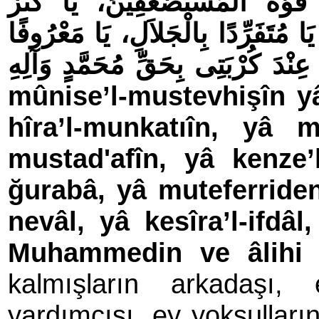
قُوَّةَ الْمُسْتَضْعَفِينَ، يَا كَنْزَ
 مُتَفَرِّدًا بِالْجَلاَلِ، يَا مَعْرُوفًا
 عِنْدَ كُرْبَتِى بِحَقِّ مُحَمَّدٍ وَآلِهِ
mûnise’l-mustevhişîn yâ 
hî­ra’l­-­mun­katıîn, yâ 
mustad­'afîn, yâ ken­ze
ğurabâ, yâ mutefer­riden
ne­vâl, yâ kesî­ra’l-ifdâl
Muhammedin ve âlihi
(
kalmışların arkadaşı,
yardımcısı, ey yoksulların