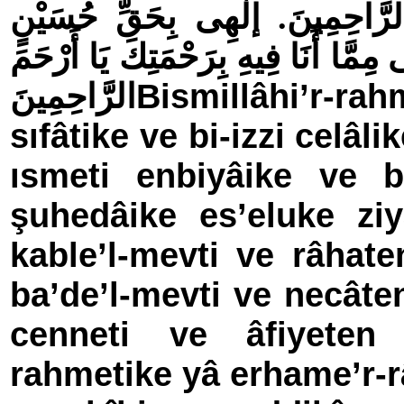
َ الرَّاحِمِينَ. إلٰهِى بِحَقِّ حُسَيْنٍ
ِى مِمَّا أَنَا فِيهِ بِرَحْمَتِكَ يَا أَرْحَمَ
Bis­mil­lâhi’r-ra
الرَّاحِمِينَ
sıfâtike ve bi-izzi celâ­l
ısmeti enbiyâike ve bi
şuhe­dâike es’eluke ziy
kable’l-mevti ve râhate
ba’de’l-mevti ve necâten
cenneti ve âfiyeten f
rahmetike yâ erha­me­’r-­r