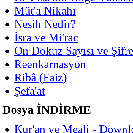
Müt'a Nikahı
Nesih Nedir?
İsra ve Mi'rac
On Dokuz Sayısı ve Şifrec
Reenkarnasyon
Ribâ (Faiz)
Şefa'at
Dosya İNDİRME
Kur'an ve Meali - Downl