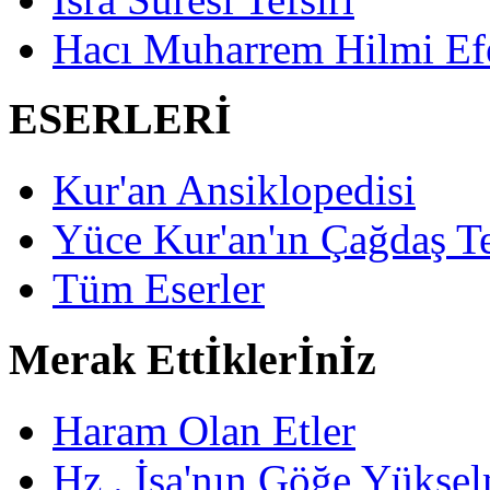
Hacı Muharrem Hilmi Ef
ESERLERİ
Kur'an Ansiklopedisi
Yüce Kur'an'ın Çağdaş Te
Tüm Eserler
Merak Ettİklerİnİz
Haram Olan Etler
Hz . İsa'nın Göğe Yüksel