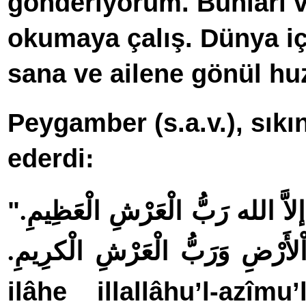
gönderiyorum. Bunları v
okumaya çalış. Dünya i
sana ve ailene gönül hu
Peygamber (s.a.v.), sıkı
ederdi:
"
هَ إلاَّ الله رَبُّ الْعَرْشِ الْعَظِيمِ
َاْلأَرْضِ وَرَبُّ الْعَرْشِ الْكرِيمِ
ilâhe illallâ­hu’l-azî­m