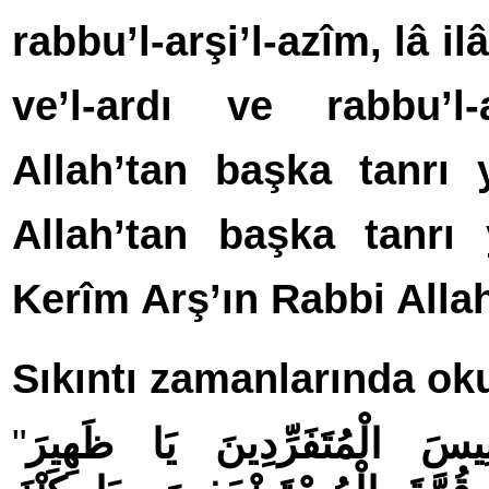
rabbu’l-arşi’l-azîm, lâ il
ve’l-ardı ve rabbu’l-a
Allah’tan ba
ş
ka tanrı 
Allah’tan ba
ş
ka tanrı 
Kerîm Ar
ş
’ın Rabb
i
Allah
Sıkın­tı za­man­la­rın­da o­k
"
سَ الْمُتَفَرِّدِينَ يَا ظَهِيرَ