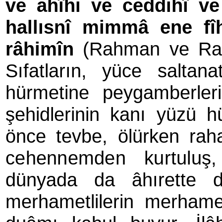
ve ahîhi ve ceddihî v
hallısnî mimmâ ene fî
râhimîn
(Rahman ve Rahim
Sıfatların, yüce saltan
hürmetine peygamberlerini
şehidlerinin kanı yüzü h
önce tevbe, ölürken rah
cehennemden kurtuluş,
dünyada da âhırette 
merhametlilerin merhame