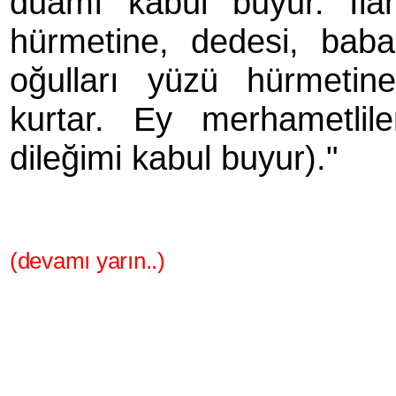
duâmı kabul buyur. İlâ
hürmetine, dedesi, baba
oğulları yüzü hürmetin
kurtar. Ey merhametlile
dileğimi kabul buyur)."
(devamı yarın..)