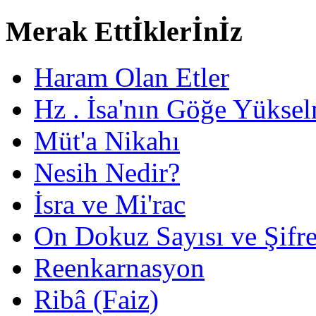
Merak Ettİklerİnİz
Haram Olan Etler
Hz . İsa'nın Göğe Yüksel
Müt'a Nikahı
Nesih Nedir?
İsra ve Mi'rac
On Dokuz Sayısı ve Şifrec
Reenkarnasyon
Ribâ (Faiz)