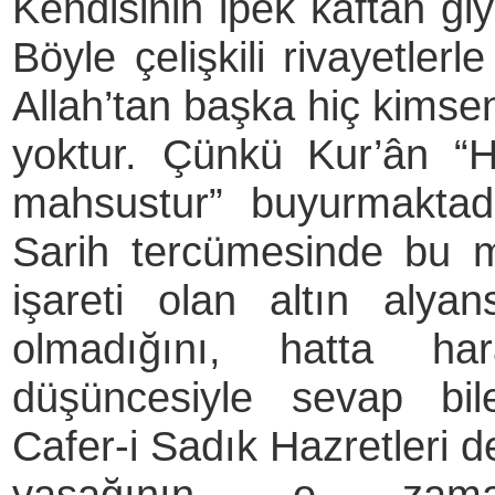
Kendisinin ipek kaftan giy
Böyle çelişkili rivayetl
Allah’tan başka hiç kims
yoktur. Çünkü Kur’ân “
mahsustur” buyurmaktadı
Sarih tercümesinde bu me
işareti olan altın alya
olmadığını, hatta h
düşüncesiyle sevap bile 
Cafer-i Sadık Hazretleri d
yasağının, o zama