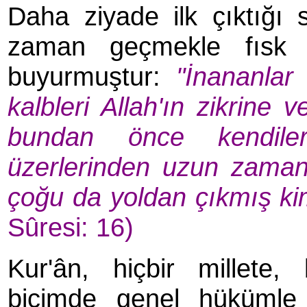
Daha ziyade ilk çıktığı s
zaman geçmekle fısk ç
buyurmuştur:
"İnananlar
kalbleri Allah'ın zikrine
bundan önce kendiler
üzerlerinden uzun zaman 
çoğu da yoldan çıkmış ki
Sûresi: 16)
Kur'ân, hiçbir millete,
biçimde genel hükümle 