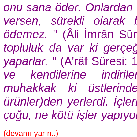
onu sana öder. Onlardan öy
versen, sürekli olarak
ödemez.
'' (Âli İmrân Sû
topluluk da var ki gerçe
yaparlar.
" (A'râf Sûresi: 
ve kendilerine indiril
muhakkak ki üstlerinde
ürünler)den yerlerdi. İçle
çoğu, ne kötü işler yapıyo
(devamı yarın..)