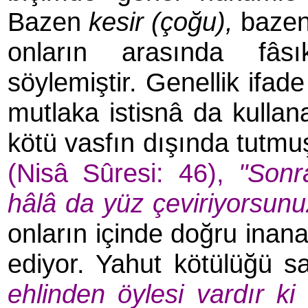
Bazen
kesir (çoğu),
baze
onların arasında fâsı
söylemiştir.
Genellik ifad
mutlaka istisnâ da kullana
kötü vasfın dışında tutmu
(Nisâ Sûresi: 46),
"Sonra
hâlâ da yüz çeviriyorsun
onların içinde doğru inan
ediyor. Yahut kötülüğü s
ehlinden öylesi vardır k