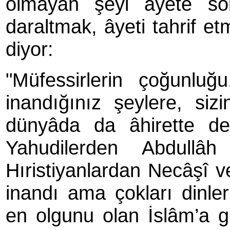
olmayan şeyi âyete so
daraltmak, âyeti tahrif e
diyor:
"Müfessirlerin çoğunluğu
inandığınız şeylere, sizi
dünyâda da âhirette de 
Yahudilerden Abdullâ
Hıristiyanlardan Necâşî v
inandı ama çokları dinler
en olgunu olan İslâm’a gi