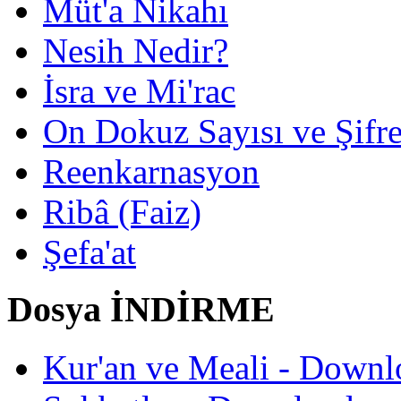
Müt'a Nikahı
Nesih Nedir?
İsra ve Mi'rac
On Dokuz Sayısı ve Şifrec
Reenkarnasyon
Ribâ (Faiz)
Şefa'at
Dosya İNDİRME
Kur'an ve Meali - Downl