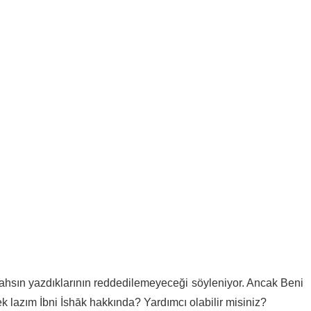
şahsın yazdıklarının reddedilemeyeceği söyleniyor. Ancak Beni
mek lazım İbni İshāk hakkında? Yardımcı olabilir misiniz?