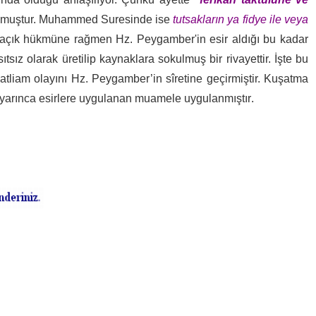
e olmuştur. Muhammed Suresinde ise
tutsakların ya fidye ile veya
etin açık hükmüne rağmen Hz. Peygamber'in esir aldığı bu kadar
z olarak üretilip kaynaklara sokulmuş bir rivayettir. İşte bu
 katliam olayını Hz. Peygamber’in sîretine geçirmiştir. Kuşatma
ı uyarınca esirlere uygulanan muamele uygulanmıştır
.