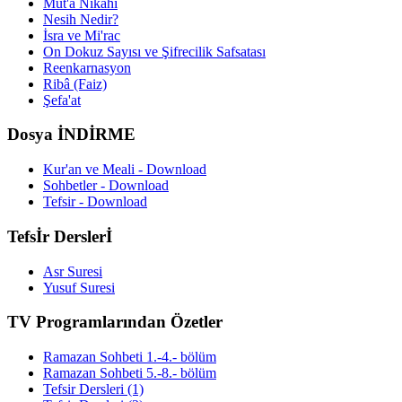
Müt'a Nikahı
Nesih Nedir?
İsra ve Mi'rac
On Dokuz Sayısı ve Şifrecilik Safsatası
Reenkarnasyon
Ribâ (Faiz)
Şefa'at
Dosya İNDİRME
Kur'an ve Meali - Download
Sohbetler - Download
Tefsir - Download
Tefsİr Derslerİ
Asr Suresi
Yusuf Suresi
TV Programlarından Özetler
Ramazan Sohbeti 1.-4.- bölüm
Ramazan Sohbeti 5.-8.- bölüm
Tefsir Dersleri (1)