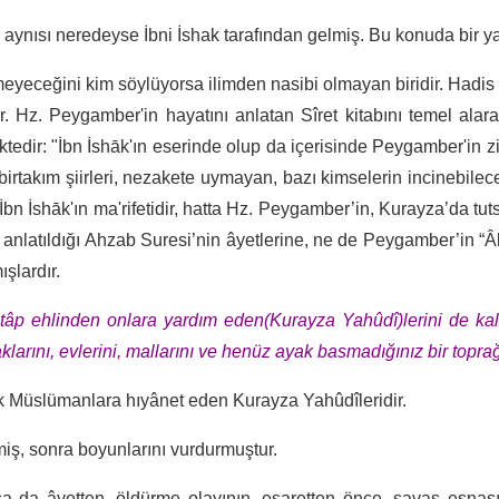
ynısı neredeyse İbni İshak tarafından gelmiş. Bu konuda bir yazı
meyeceğini kim söylüyorsa ilimden nasibi olmayan biridir. Hadis b
dır. Hz. Peygamber'in hayatını anlatan Sîret kitabını temel ala
ektedir: "İbn İshāk'ın eserinde olup da içerisinde Peygamber'in 
ı birtakım şiirleri, nezakete uymayan, bazı kimselerin incinebile
İbn İshāk'ın ma'rifetidir, hatta Hz. Peygamber’in, Kurayza’da tu
e anlatıldığı Ahzab Suresi’nin âyetlerine, ne de Peygamber’in “Âl
ışlardır.
tâp ehlinden onlara yardım eden(Kurayza Yahûdî)lerini de kale
klarını, evlerini, mallarını ve henüz ayak basmadığınız bir toprağı
ak Müslümanlara hıyânet eden Kurayza Yahûdîleridir.
miş, sonra boyunlarını vurdurmuştur.
orsa da âyetten, öldürme olayının, esaretten önce, savaş esna