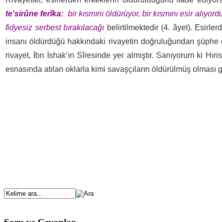
te'sirûne ferîka:
bir kısmını öldürüyor, bir kısmını esir alıyor
fidyesiz serbest bırakılacağı
belirtilmektedir (4. âyet). Esir
insanı öldürdüğü hakkındaki rivayetin doğruluğundan şüphe et
rivayet, İbn İshak’ın Sîresinde yer almıştır. Sanıyorum ki Hır
esnasında atılan oklarla kimi savaşçıların öldürülmüş olması 