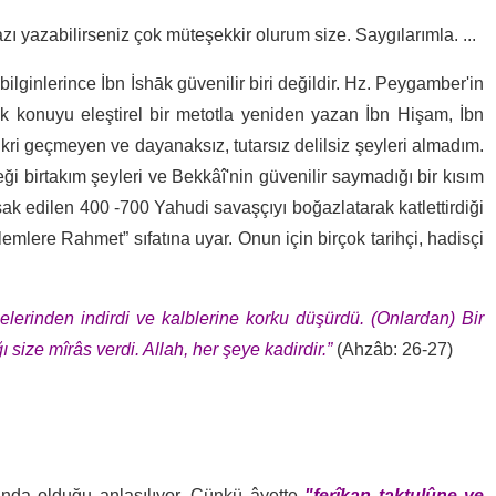
 yazabilirseniz çok müteşekkir olurum size. Saygılarımla. ...
ilginlerince İbn İshāk güvenilir biri değildir. Hz. Peygamber'in
rak konuyu eleştirel bir metotla yeniden yazan İbn Hişam, İbn
zikri geçmeyen ve dayanaksız, tutarsız delilsiz şeyleri almadım.
ceği birtakım şeyleri ve Bekkâî'nin güvenilir saymadığı bir kısım
tsak edilen 400 -700 Yahudi savaşçıyı boğazlatarak katlettirdiği
emlere Rahmet” sıfatına uyar. Onun için birçok tarihçi, hadisçi
lerinden indirdi ve kalblerine korku düşürdü. (Onlardan) Bir
 size mîrâs verdi. Allah, her şeye kadirdir.”
(Ahzâb: 26-27)
sında olduğu anlaşılıyor. Çünkü âyette
"ferîkan taktulûne ve