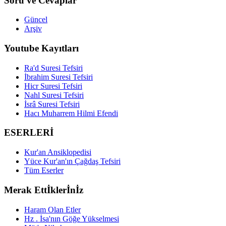
Soru ve Cevaplar
Güncel
Arşiv
Youtube Kayıtları
Ra'd Suresi Tefsiri
İbrahim Suresi Tefsiri
Hicr Suresi Tefsiri
Nahl Suresi Tefsiri
İsrâ Suresi Tefsiri
Hacı Muharrem Hilmi Efendi
ESERLERİ
Kur'an Ansiklopedisi
Yüce Kur'an'ın Çağdaş Tefsiri
Tüm Eserler
Merak Ettİklerİnİz
Haram Olan Etler
Hz . İsa'nın Göğe Yükselmesi