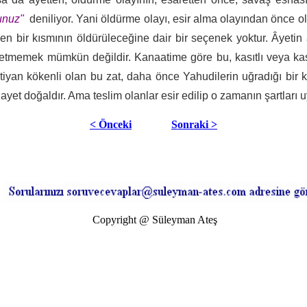
dunuz"
deniliyor. Yani öldürme olayı, esir alma olayından önc
lerden bir kısmının öldürüleceğine dair bir seçenek yoktur. Ây
memek mümkün değildir. Kanaatime göre bu, kasıtlı veya kasıtsı
istiyan kökenli olan bu zat, daha önce Yahudilerin uğradığı bir
gayet doğaldır. Ama teslim olanlar esir edilip o zamanın şartlar
< Önceki
Sonraki >
Copyright @ Süleyman Ateş