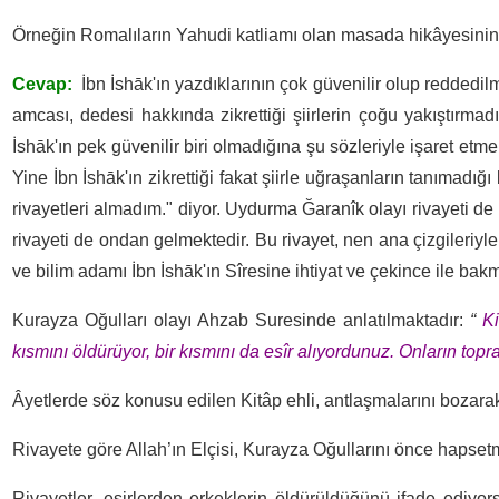
Örneğin Romalıların Yahudi katliamı olan masada hikâyesinin a
Cevap:
İbn İshāk'ın yazdıklarının çok güvenilir olup reddedil
amcası, dedesi hakkında zikrettiği şiirlerin çoğu yakıştırma
İshāk'ın pek güvenilir biri olmadığına şu sözleriyle işaret etm
Yine İbn İshāk'ın zikrettiği fakat şiirle uğraşanların tanımadığ
rivayetleri almadım." diyor. Uydurma Ğaranîk olayı rivayeti de 
rivayeti de ondan gelmektedir. Bu rivayet, nen ana çizgileriyl
ve bilim adamı İbn İshāk'ın Sîresine ihtiyat ve çekince ile bakm
Kurayza Oğulları olayı Ahzab Suresinde anla­tıl­maktadır:
“
Ki
kısmını öldürüyor, bir kısmını da esîr alıyordunuz. Onların topra
Âyetlerde söz konusu edilen Kitâp ehli, antlaşmalarını bozar
Rivayete göre Allah’ın Elçisi, Kurayza Oğullarını önce hapset
Rivayetler, esirlerden erkeklerin öldürüldüğünü ifade edi­y