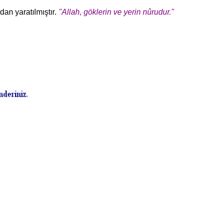
an yara­tılmıştır
.
"Allah, göklerin ve yerin nûrudur."