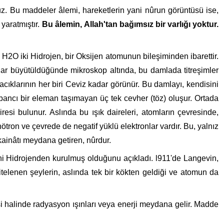
uz. Bu maddeler âlemi, hareketlerin yani nûrun görüntüsü ise,
 yaratmıştır.
Bu âlemin,
Allah'tan bağımsız bir varlığı yoktur.
 H2O iki Hidrojen, bir Oksijen atomunun bileşiminden ibarettir.
ar büyütüldüğünde mikros­kop altında, bu damlada titreşimler
ıklarının her biri Ceviz kadar görünür. Bu damlayı, kendisini
yabancı bir eleman taşımayan üç tek cevher (töz) oluşur. Ortada
esi bulunur. Aslında bu ışık daireleri, atomların çevresinde,
ötron ve çevrede de negatif yüklü elektron­lar vardır. Bu, yalnız
kainâtı meydana getiren, nûrdur.
ni Hid­rojenden kurulmuş olduğunu açıkladı. l911'de Langevin,
itelenen şeylerin, aslında tek bir kökten geldiği ve atomun da
i halinde radyasyon ışınları veya enerji meydana gelir. Madde