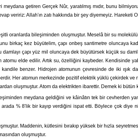
eri meydana getiren Gerçek Nûr, yaratılmış mıdır, bunu bilmiyor
cevap veririz: Allah'ın zatı hakkında bir şey diyemeyiz. Hareketi O
şitli oranlarda bileşiminden oluşmuştur. Meselâ bir su molekülü
unu birkaç kez bü­yü­telim, çapı onbeş santimetre oluncaya kad
damlayı çapı yüz mil oluncaya dek büyü­türsek küçük su damlac
n atomu elde edilir. Artık su, özelliğini kaybeder. Kendisinde 
 kandile ben­zer. Hidrojen atomunun çevresinde de iki ışık dair
erdir. Her atomun merke­zinde pozitif elektrik yüklü çekirdek ve n
rdan oluşmuştur. Atom da elektrikten ibarettir. Demek ki bütün 
r­leşiminden meydana geldiğini ve kâinâtın tek bir cevherden ya
arada % 8'lik bir kayıp verdiğini ispat etti. Böylece çok diye n
­muştur. Maddenin, kütlesini bırakıp yüksek bir hızla seyretmes
aşmasından oluşmuştur.