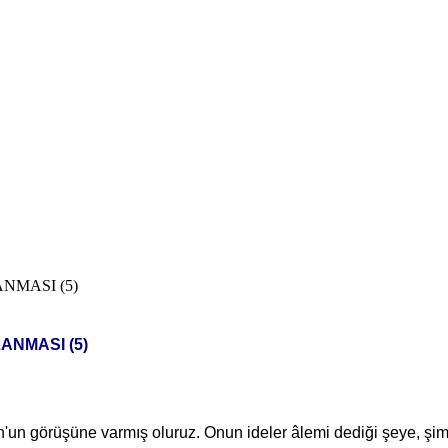
­MASI (5)
­­MASI (5)
n'un görüşüne varmış oluruz. Onun ideler âlemi dediği şeye, şi