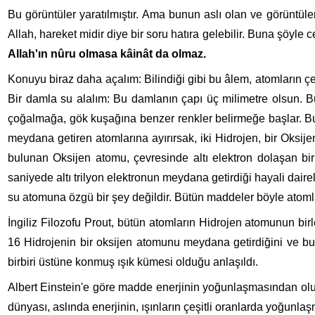
Bu görüntüler yaratılmıştır. Ama bunun aslı olan ve görüntül
Allah, hareket midir diye bir soru hatıra gelebilir. Buna şöyle 
Allah'ın nûru olmasa kâinât da olmaz.
Konuyu biraz daha açalım: Bilindiği gibi bu âlem, atomların çe
Bir damla su alalım: Bu damlanın çapı üç milimetre olsun. B
çoğalmağa, gök kuşağına benzer renkler belirmeğe başlar. Bu 
meydana getiren atomlarına ayırırsak, iki Hidrojen, bir Oksije
bu­lunan Oksijen atomu, çevresinde altı elektron dolaşan bir
saniyede altı trilyon elektronun meydana getirdiği hayali dairel
su atomuna özgü bir şey değildir. Bütün maddeler böyle atomla
İngiliz Filozofu Prout, bütün atomların Hidrojen atomunun bi
16 Hidro­jenin bir oksijen atomunu meydana getirdiğini ve bu 
birbiri üstüne konmuş ışık kümesi olduğu anlaşıldı.
Albert Einstein'e göre madde enerjinin yoğunlaşmasından oluş
dünyası, aslında enerjinin, ışınların çeşitli oranlarda yoğunl