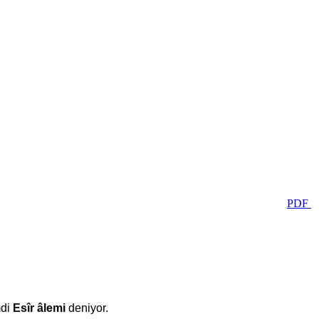
PDF
mdi
Esîr âlemi
deniyor.