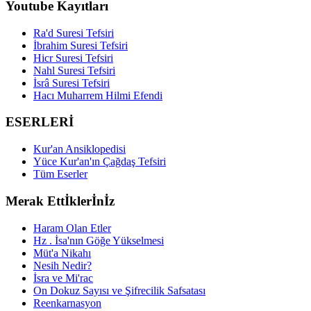
Youtube Kayıtları
Ra'd Suresi Tefsiri
İbrahim Suresi Tefsiri
Hicr Suresi Tefsiri
Nahl Suresi Tefsiri
İsrâ Suresi Tefsiri
Hacı Muharrem Hilmi Efendi
ESERLERİ
Kur'an Ansiklopedisi
Yüce Kur'an'ın Çağdaş Tefsiri
Tüm Eserler
Merak Ettİklerİnİz
Haram Olan Etler
Hz . İsa'nın Göğe Yükselmesi
Müt'a Nikahı
Nesih Nedir?
İsra ve Mi'rac
On Dokuz Sayısı ve Şifrecilik Safsatası
Reenkarnasyon