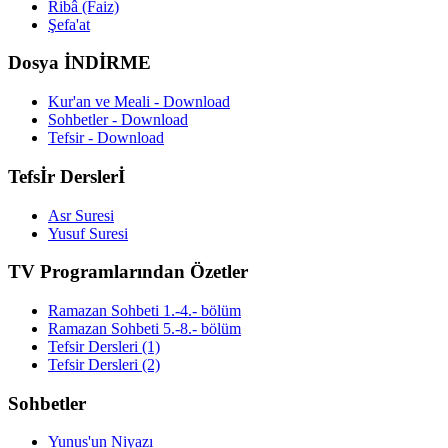
Ribâ (Faiz)
Şefa'at
Dosya İNDİRME
Kur'an ve Meali - Download
Sohbetler - Download
Tefsir - Download
Tefsİr Derslerİ
Asr Suresi
Yusuf Suresi
TV Programlarından Özetler
Ramazan Sohbeti 1.-4.- bölüm
Ramazan Sohbeti 5.-8.- bölüm
Tefsir Dersleri (1)
Tefsir Dersleri (2)
Sohbetler
Yunus'un Niyazı