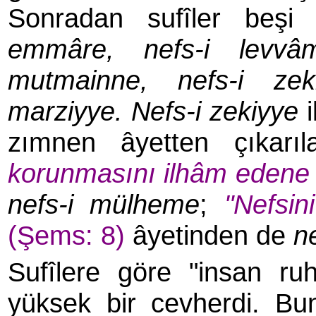
Sonradan sufîler beşi 
emmâre, nefs-i levvâ
mutmainne, nefs-i
zek
marziyye.
Nefs-i zekiyye
i
zımnen âyetten çıkarıla
korunmasını ilhâm edene
nefs-i mülheme
;
"Nefsin
(Şems: 8)
âyetinden de
n
Sufîlere göre "insan r
yüksek bir cevherdi. B