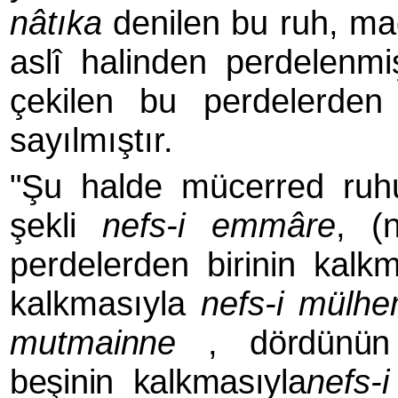
nâtıka
denilen bu ruh, mad
aslî halinden perdelenmi
çekilen bu perdelerden 
sayılmıştır.
"Şu halde mücerred ruhu
şekli
nefs-i emmâre
, (
perdelerden birinin kalk
kalkmasıyla
nefs-i mülh
mutma
inne
, dördünü
beşinin kalkmasıyla
nefs-i