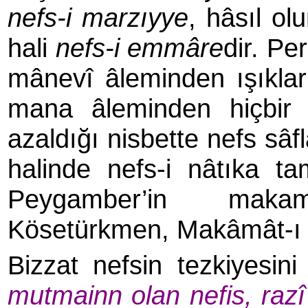
nefs-i marzıyye
, hâsıl ol
hali
nefs-i emmâre
dir. Pe
mânevî âleminden ışıklar 
mana âleminden hiçbir 
azaldığı nisbette nefs sâf
halinde nefs-i nâtıka t
Peygamber’in maka
Kösetürkmen, Makâmât-ı Ez
Bizzat nefsin tezkiyesi
mutmain­n olan nefis, raz