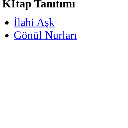
Kİtap Tanıtımı
İlahi Aşk
Gönül Nurları