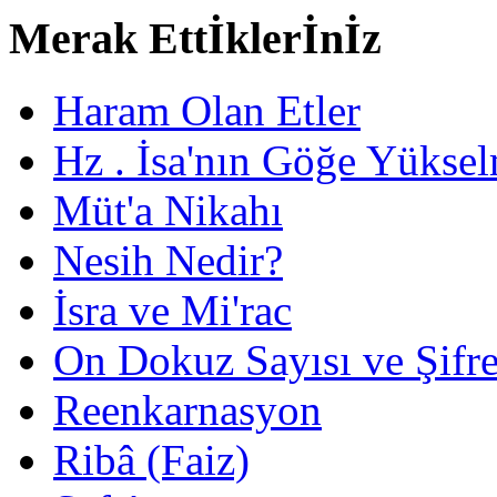
Merak Ettİklerİnİz
Haram Olan Etler
Hz . İsa'nın Göğe Yüksel
Müt'a Nikahı
Nesih Nedir?
İsra ve Mi'rac
On Dokuz Sayısı ve Şifrec
Reenkarnasyon
Ribâ (Faiz)