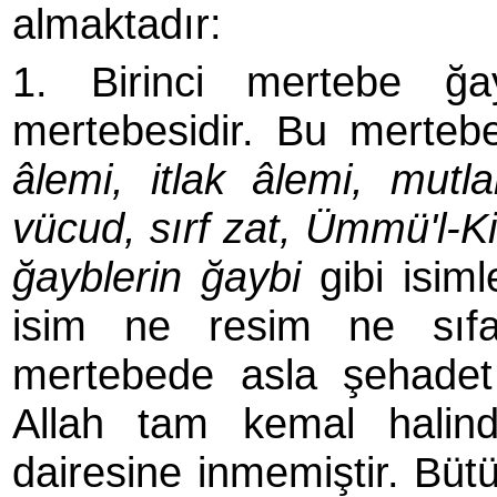
almaktadır:
1. Birinci mertebe ğay
mertebesidir. Bu merte
âlemi, itlak âlemi, mut
vücud, sırf zat, Ümmü'l-Ki
ğayblerin ğaybi
gibi isim
isim ne resim ne sıfa
mertebede asla şehadet
Allah tam kemal halind
dairesine inmemiştir. Bütü