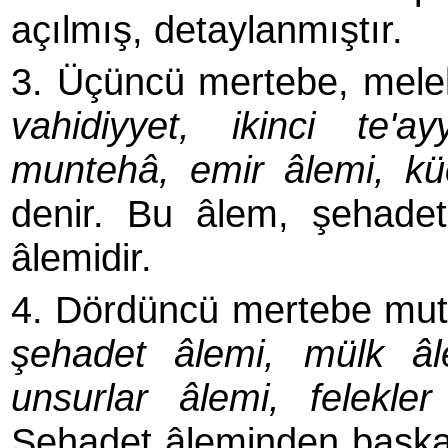
açılmış, detaylanmıştır.
3. Üçüncü mertebe, mele
vahidiy­yet, ikinci te'ay
muntehâ, emir âlemi, kü
denir. Bu âlem, şehade
âlemidir.
4. Dördüncü mertebe mu
şehadet âlemi, mülk âl
unsurlar âlemi, felekler
Şehadet âleminden başk