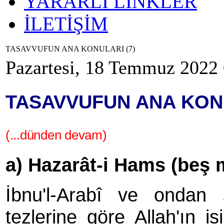
YARARLI LİNKLER
İLETİŞİM
TASAVVUFUN ANA KONULARI (7)
Pazartesi, 18 Temmuz 2022
TASAVVUFUN ANA KONU
(...dünden devam)
a) Hazarât-i Hams (beş 
İbnu'l-Arabî ve ondan s
tezlerine göre Allah'ın is