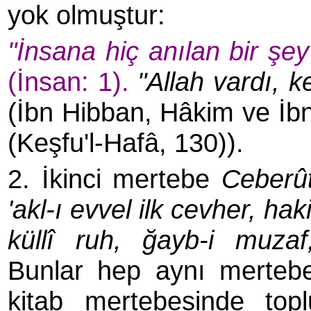
yok olmuştur:
"İnsana hiç anılan bir şe
(İnsan: 1).
"Allah vardı, k
(İbn Hibban, Hâkim ve İbn
(Keşfu'l-Hafâ, 130)).
2. İkinci mertebe
Ceberût 
'akl-ı evvel ilk cevher, h
küllî ruh, ğayb-i muzaf,
Bunlar hep aynı mertebey
kitab mertebesinde to