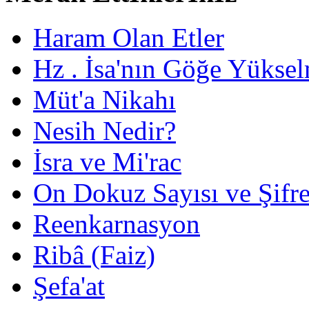
Haram Olan Etler
Hz . İsa'nın Göğe Yüksel
Müt'a Nikahı
Nesih Nedir?
İsra ve Mi'rac
On Dokuz Sayısı ve Şifrec
Reenkarnasyon
Ribâ (Faiz)
Şefa'at