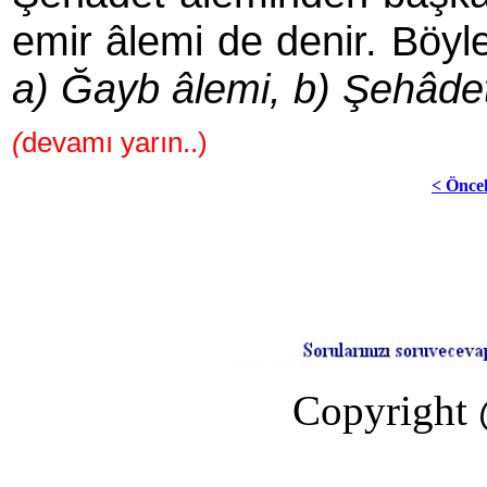
emir âlemi de denir. Böyle
a) Ğayb âlemi, b) Şehâdet
(
devamı yarın..)
< Önce
Copyright 