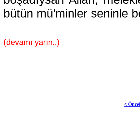
bütün mü'minler seninle b
(devamı yarın..)
< Önce