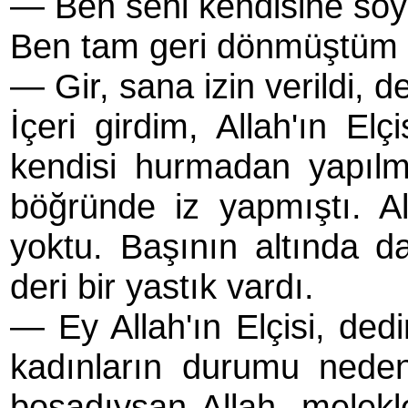
— Ben seni kendisine söyl
Ben tam geri dönmüştüm k
— Gir, sana izin verildi, de
İçeri girdim, Allah'ın El
kendisi hurmadan yapılm
böğründe iz yapmıştı. A
yoktu. Başının altında da
deri bir yastık vardı.
— Ey Allah'ın Elçisi, ded
kadınların durumu neden
boşadıysan Allah, melekle