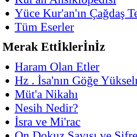
Yüce Kur'an'ın Çağdaş Te
Tüm Eserler
Merak Ettİklerİnİz
Haram Olan Etler
Hz . İsa'nın Göğe Yüksel
Müt'a Nikahı
Nesih Nedir?
İsra ve Mi'rac
On Dokuz Sayısı ve Şifrec