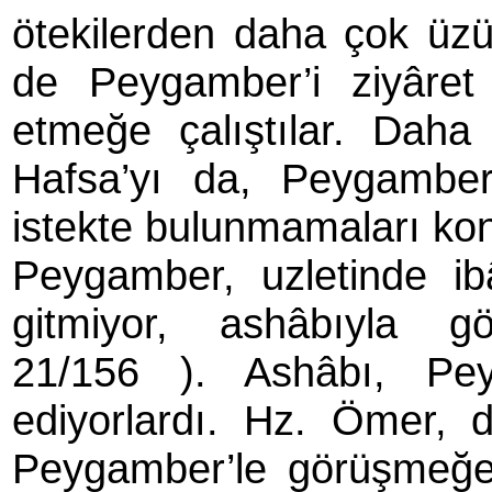
ötekilerden daha çok üzü
de Peygamber’i ziyâret
etmeğe çalıştılar. Dah
Hafsa’yı da, Peygamber’
istekte bulunmamaları ko
Peygamber, uzletinde ib
gitmiyor, ashâbıyla g
21/156 )
. Ashâbı, Pe
ediyorlardı. Hz. Ömer,
Peygamber’le görüşmeğe 