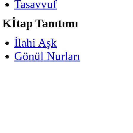
Tasavvuf
Kİtap Tanıtımı
İlahi Aşk
Gönül Nurları