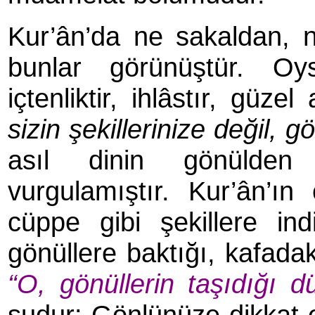
Kur’ân’da ne sakaldan, 
bunlar görünüştür. Oy
içtenliktir, ihlâstır, güz
sizin şekillerinize değil, g
asıl dinin gönülden 
vurgulamıştır. Kur’ân’ın 
cüppe gibi şekillere ind
gönüllere baktığı, kafadak
“O, gönüllerin taşıdığı dü
şudur: Gönlünüze dikkat e