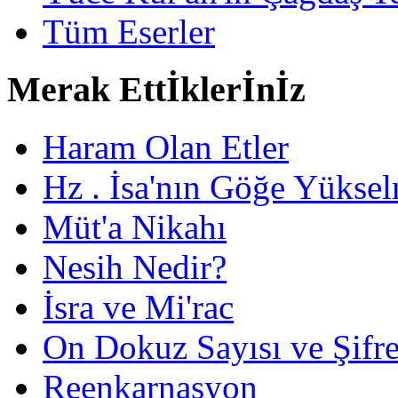
Tüm Eserler
Merak Ettİklerİnİz
Haram Olan Etler
Hz . İsa'nın Göğe Yüksel
Müt'a Nikahı
Nesih Nedir?
İsra ve Mi'rac
On Dokuz Sayısı ve Şifrec
Reenkarnasyon