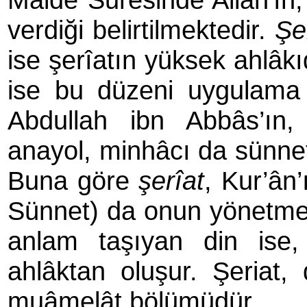
verdiği belirtilmektedir.
Şe
ise şerîatın yüksek ahlâkı
ise bu düzeni uygulama y
Abdullah ibn Abbâs’ın, ş
anayol, minhâcı da sünnet 
Buna göre
şerîat
, Kur’ân
Sünnet) da onun yönetmeli
anlam taşıyan din ise
ahlâktan oluşur. Şeriat,
muâmelât bö­lü­müdür.