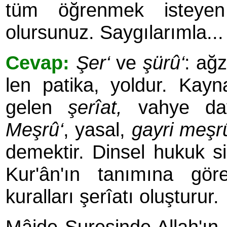
tüm öğrenmek isteyen 
olursunuz. Saygılarımla...
Cevap:
Şer‘
ve
şürû‘
: ağz
len patika, yoldur. Kay
gelen
şerîat,
vahye daya
Meşrû‘
, yasal,
gayri meşr
demektir. Dinsel hukuk 
Kur'ân'ın tanımına gör
kuralları şerîatı oluşturur.
Mâide Suresinde Allah'ın,