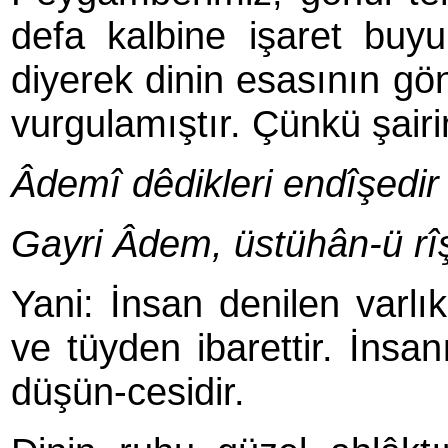
defa kalbine işaret buy
diyerek dinin esasının gön
vurgulamıştır. Çünkü şairin
Âdemî dêdikleri endîşedir
Gayri Âdem, üstühân-ü rîş
Yani: İnsan denilen varlı
ve tüyden ibarettir. İnsa
düşün-cesidir.