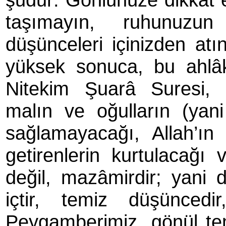
taşımayın, ruhunuzun
düşünceleri içinizden atın
yüksek sonuca, bu ahlâk
Nitekim Şuarâ Suresi, 8
malın ve oğulların (yan
sağlamayacağı, Allah’ı
getirenlerin kurtulacağı
değil, mazâmirdir; yani d
içtir, temiz düşüncedir
Peygamberimiz, gönül te