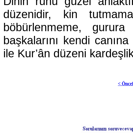
Dinin ruhu güzel ahlâktı
düzenidir, kin tutma
böbürlenmeme, gurura
başka­larını kendi canına
ile Kur’ân düzeni kardeşlik
< Önce