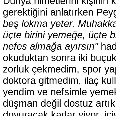
Dünya nimetlerini kişinin
gerektiğini anlatırken Pe
beş lokma yeter. Muhakka
üçte birini yemeğe, üçte bi
nefes almağa ayırsın"
hadi
okuduktan sonra iki buçuk 
zorluk çekmedim, spor y
doktora gitmedim, ilaç ku
yendim ve nefsimle yemek
düşman değil dostuz artık
doyuracak kadar yiyor, içi