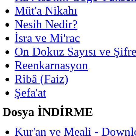
Müt'a Nikahı
Nesih Nedir?
İsra ve Mi'rac
On Dokuz Sayısı ve Şifrec
Reenkarnasyon
Ribâ (Faiz)
Şefa'at
Dosya İNDİRME
Kur'an ve Meali - Downl