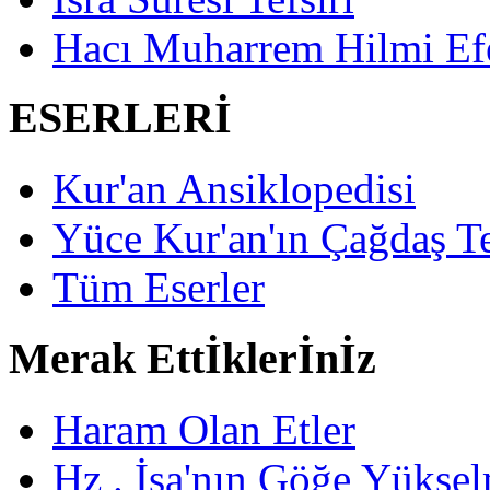
Hacı Muharrem Hilmi Ef
ESERLERİ
Kur'an Ansiklopedisi
Yüce Kur'an'ın Çağdaş Te
Tüm Eserler
Merak Ettİklerİnİz
Haram Olan Etler
Hz . İsa'nın Göğe Yüksel