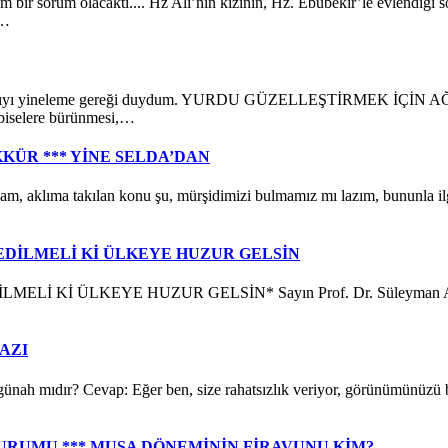
um olacaktı.... Hz Ali’nin kızının, Hz. Ebubekir’le evlendiği söy
n…
 yazıyı yineleme gereği duydum. YURDU GÜZELLEŞTİRMEK İÇİN AĞAÇ 
elbiselere bürünmesi,…
KÜR *** YİNE SELDA’DAN
a takılan konu şu, mürşidimizi bulmamız mı lazım, bununla ilgili 
EDİLMELİ Kİ ÜLKEYE HUZUR GELSİN
 ÜLKEYE HUZUR GELSİN* Sayın Prof. Dr. Süleyman Ateş hocam, 
AZI
ır? Cevap: Eğer ben, size rahatsızlık veriyor, görünümünüzü bozu
RUMU *** MUSA DÖNEMİNİN FİRAVUNU KİM?