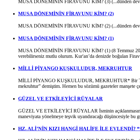
MUSA DÖNEMİNİN FİRAVUNU KİM? (3) (...dünden devam) Tevra
MUSA DÖNEMİNİN FİRAVUNU KİM? (2)
MUSA DÖNEMİNİN FİRAVUNU KİM? (2) (...dünden devam) Kaynakl
MUSA DÖNEMİNİN FİRAVUNU KİM? (1)
MUSA DÖNEMİNİN FİRAVUNU KİM? (1) (8 Temmuz 2013 tarihi
verebilirseniz mutlu olurum. Kur'an’da denizde boğulan Fira
MİLLİ PİYANGO KUŞKULUDUR, MEKRUHTUR
MİLLİ PİYANGO KUŞKULUDUR, MEKRUHTUR* Bir TV sohbetimd
mekruhtur” demiştim. Hemen bu sözümü gazeteler manşete 
GÜZEL VE ETKİLEYİCİ RÜYALAR
GÜZEL VE ETKİLEYİCİ RÜYALAR İsminin açıklanmasını isteme
maneviyata yönelmeye teşvik uyandıracağı düşüncesiyle bu 
HZ. ALİ’NİN KIZI HANGİ HALİFE İLE EVLENDİ?