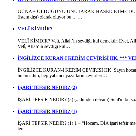
GÜNAH OLDUĞUNU UNUTARAK HASED ETME DURUMU Haset etmek
(istem dışı) olarak oluyor bu... …
VELÎ KİMDİR?
VELÎ KİMDİR? Velî, Allah’ın sevdiği kul demektir. Evet, Allah
Velî, Allah‘ın sevdiği kul…
İNGİLİZCE KURAN-I KERİM ÇEVİRİSİ HK. *** 
İNGİLİZCE KURAN-I KERİM ÇEVİRİSİ HK. Sayın hocam, İngilt
bulamadım, hep yabancı yazarların çevirileri…
İŞARİ TEFSİR NEDİR? (2)
İŞARİ TEFSİR NEDİR? (2) (...dünden devam) Sehl'in bu sözü, 
İŞARİ TEFSİR NEDİR? (1)
İŞARİ TEFSİR NEDİR? (1) 1 – “Hocam. DİA işari tefsir maddesi
ters…