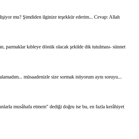
or mu? Şimdiden ilginize teşekkür ederim... Cevap: Allah
rmaklar kıbleye dönük olacak şekilde dik tutulması- sünnet
amadım... müsaadenizle size sormak istiyorum aynı soruyu...
usâhafa etmem" dediği doğru ise bu, en fazla kerâhiyet