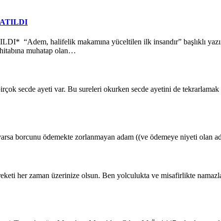
ATILDI
 halifelik makamına yüceltilen ilk insandır” başlıklı yazınızda, 
 hitabına muhatap olan…
ecde ayeti var. Bu sureleri okurken secde ayetini de tekrarlamak 
borcunu ödemekte zorlanmayan adam ((ve ödemeye niyeti olan adam 
her zaman üzerinize olsun. Ben yolculukta ve misafirlikte namazlarım