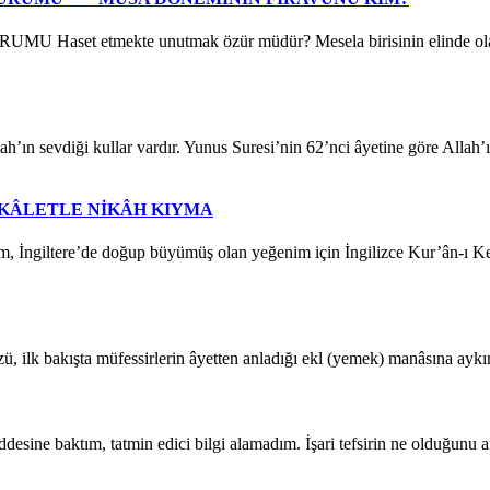
te unutmak özür müdür? Mesela birisinin elinde olan bir nimet
’ın sevdiği kullar vardır. Yunus Suresi’nin 62’nci âyetine göre Allah’
VEKÂLETLE NİKÂH KIYMA
ere’de doğup büyümüş olan yeğenim için İngilizce Kur’ân-ı Kerim 
ilk bakışta müfessirlerin âyetten anladığı ekl (yemek) manâsına aykır
ne baktım, tatmin edici bilgi alamadım. İşari tefsirin ne olduğunu an