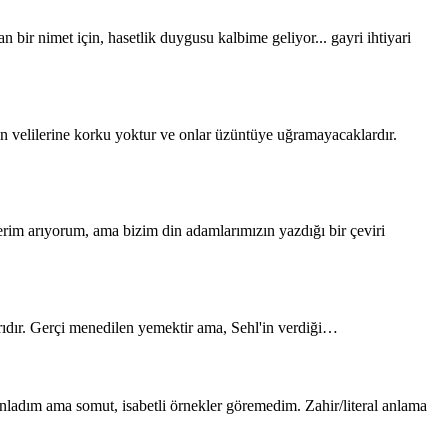
 için, hasetlik duygusu kalbime geliyor... gayri ihtiyari
ın velilerine korku yoktur ve onlar üzüntüye uğramayacaklardır.
arıyorum, ama bizim din adamlarımızın yazdığı bir çeviri
ıdır. Gerçi menedilen yemektir ama, Sehl'in verdiği…
ladım ama somut, isabetli örnekler göremedim. Zahir/literal anlama