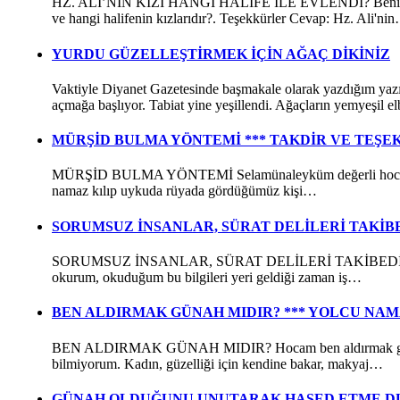
HZ. ALİ’NİN KIZI HANGİ HALİFE İLE EVLENDİ? Benim bir sor
ve hangi halifenin kızlarıdır?. Teşek­kürler Cevap: Hz. Ali'ni
YURDU GÜZELLEŞTİRMEK İÇİN AĞAÇ DİKİNİZ
Vaktiyle Diyanet Gazetesinde başmakale olarak yaz­dığım
açmağa başlıyor. Tabiat yine yeşillendi. Ağaçların yemyeşil 
MÜRŞİD BULMA YÖNTEMİ *** TAKDİR VE TEŞEK
MÜRŞİD BULMA YÖNTEMİ Selamünaleyküm değerli hocam, aklım
namaz kılıp uykuda rüyada gördüğümüz kişi…
SORUMSUZ İNSANLAR, SÜRAT DELİLERİ TAKİB
SORUMSUZ İNSANLAR, SÜRAT DELİLERİ TAKİBEDİLMELİ Kİ
okurum, okuduğum bu bilgileri yeri geldiği zaman iş…
BEN ALDIRMAK GÜNAH MIDIR? *** YOLCU NAM
BEN ALDIRMAK GÜNAH MIDIR? Hocam ben aldırmak günah mıd
bilmiyorum. Kadın, güzelliği için kendine bakar, makyaj…
GÜNAH OLDUĞUNU UNUTARAK HASED ETME DU