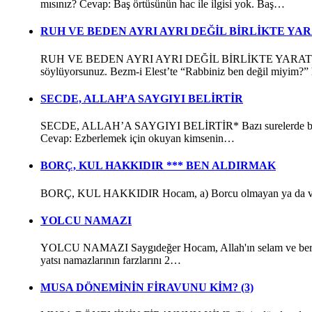
mısınız? Cevap: Baş örtüsünün hac ile ilgisi yok. Baş…
RUH VE BEDEN AYRI AYRI DEĞİL BİRLİKTE YAR
RUH VE BEDEN AYRI AYRI DEĞİL BİRLİKTE YARATILDI* “Adem,
söylüyorsunuz. Bezm-i Elest’te “Rabbiniz ben değil miyim?”
SECDE, ALLAH’A SAYGIYI BELİRTİR
SECDE, ALLAH’A SAYGIYI BELİRTİR* Bazı surelerde birçok s
Cevap: Ezberlemek için okuyan kimsenin…
BORÇ, KUL HAKKIDIR *** BEN ALDIRMAK
BORÇ, KUL HAKKIDIR Hocam, a) Borcu olmayan ya da varsa 
YOLCU NAMAZI
YOLCU NAMAZI Saygıdeğer Hocam, Allah'ın selam ve bereketi 
yatsı namazlarının farzlarını 2…
MUSA DÖNEMİNİN FİRAVUNU KİM? (3)