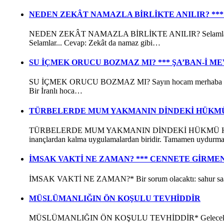
NEDEN ZEKÂT NAMAZLA BİRLİKTE ANILIR? *** 
NEDEN ZEKÂT NAMAZLA BİRLİKTE ANILIR? Selamlar hocam, Ku
Selamlar... Cevap: Zekât da namaz gibi…
SU İÇMEK ORUCU BOZMAZ MI? *** ŞA’BAN-İ M
SU İÇMEK ORUCU BOZMAZ MI? Sayın hocam merhaba insallah sa
Bir İranlı hoca…
TÜRBELERDE MUM YAKMANIN DİNDEKİ HÜKMÜ 
TÜRBELERDE MUM YAKMANIN DİNDEKİ HÜKMÜ Hocam türbeler
inançlardan kalma uygulamalardan biridir. Tamamen uydurma
İMSAK VAKTİ NE ZAMAN? *** CENNETE GİRME
İMSAK VAKTİ NE ZAMAN?* Bir sorum olacaktı: sahur saat 04:
MÜSLÜMANLIĞIN ÖN KOŞULU TEVHİDDİR
MÜSLÜMANLIĞIN ÖN KOŞULU TEVHİDDİR* Gelecek yıl hac va