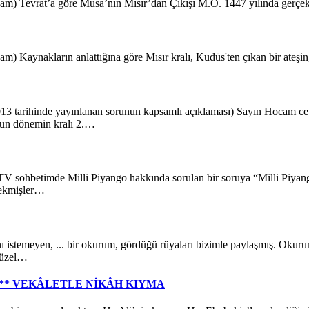
t’a göre Musa’nın Mısır’dan Çıkışı M.Ö. 1447 yılında gerçekleşmi
arın anlattığına göre Mısır kralı, Kudüs'ten çıkan bir ateşin, Mısı
nde yayınlanan sorunun kapsamlı açıklaması) Sayın Hocam cevabı
vun dönemin kralı 2.…
e Milli Piyango hakkında sorulan bir soruya “Milli Piyangonun 
çekmişler…
yen, ... bir okurum, gördüğü rüyaları bizimle paylaşmış. Okurum, 
güzel…
 *** VEKÂLETLE NİKÂH KIYMA