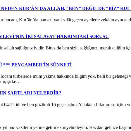
NEDEN KUR’ÂN’DA ALLAH, “BEN” DEĞİL DE “BİZ” KUL
r’ân’da namaz, yani salât geçen ayetlerle zekâtın aynı anda anı
EVLEVÎ’NİN İKİ SALAVAT HAKKINDAKİ SORUSU
ğlığınız iyidir. Biraz da ben sizin sağlığınızı merak ettiğim içi
*** PEYGAMBER’İN SÜNNETİ
de mum yakma hakkında bilgim yok, belli bir geleneği var mı?
dır, şirke…
NİN ŞARTLARI NELERDİR?
15 idi ve ben gözümü 16 geçe açtım. Yataktan fırladım su içtim ve
zifemi yerine getirmek niyetindeyim. Hacdan gelince başımı ka