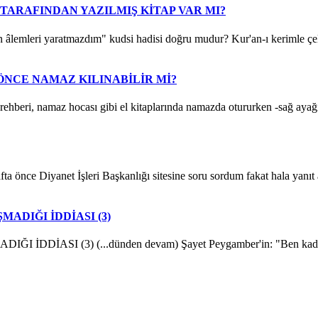
 TARAFINDAN YAZILMIŞ KİTAP VAR MI?
 yaratmazdım" kudsi hadisi doğru mudur? Kur'an-ı kerimle çelişiy
ÖNCE NAMAZ KILINABİLİR Mİ?
maz hocası gibi el kitaplarında namazda otururken -sağ ayağın, pa
e Diyanet İşleri Başkanlığı sitesine soru sordum fakat hala yanıt al
DIĞI İDDİASI (3)
 (3) (...dünden devam) Şayet Peygamber'in: "Ben kadınlarla m