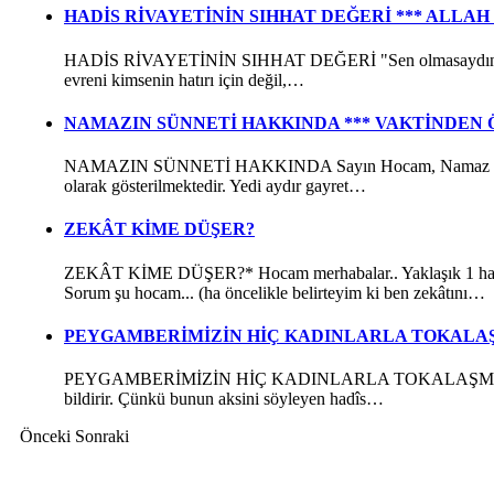
HADİS RİVAYETİNİN SIHHAT DEĞERİ *** ALLAH
HADİS RİVAYETİNİN SIHHAT DEĞERİ "Sen olmasaydın âlemleri
evreni kimsenin hatırı için değil,…
NAMAZIN SÜNNETİ HAKKINDA *** VAKTİNDEN 
NAMAZIN SÜNNETİ HAKKINDA Sayın Hocam, Namaz rehberi, na
olarak gösterilmektedir. Yedi aydır gayret…
ZEKÂT KİME DÜŞER?
ZEKÂT KİME DÜŞER?* Hocam merhabalar.. Yaklaşık 1 hafta önc
Sorum şu hocam... (ha öncelikle belirteyim ki ben zekâtını…
PEYGAMBERİMİZİN HİÇ KADINLARLA TOKALAŞMA
PEYGAMBERİMİZİN HİÇ KADINLARLA TOKALAŞMADIĞI İDDİASI
bildirir. Çünkü bunun aksini söyleyen hadîs…
Önceki
Sonraki