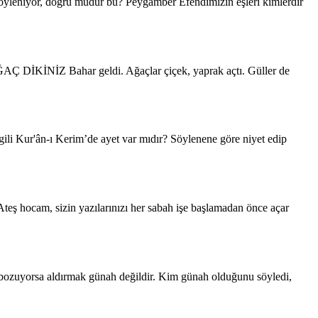
leniyor, doğru mudur bu? Peygamber Efendimizin eşleri kimlerdir
DİKİNİZ Bahar geldi. Ağaçlar çiçek, yaprak açtı. Güller de
Kur'ân-ı Kerim’de ayet var mıdır? Söylenene göre niyet edip
sizin yazılarınızı her sabah işe başlamadan önce açar
yorsa aldırmak günah değildir. Kim günah olduğunu söyledi,